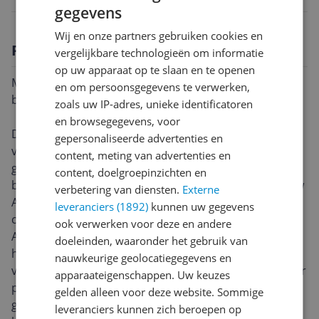
gegevens
Wij en onze partners gebruiken cookies en
Productomschrijving
vergelijkbare technologieën om informatie
op uw apparaat op te slaan en te openen
Mobiele tablet tripod standaard | voor 6.5" tot 7.8"
en om persoonsgegevens te verwerken,
brede tablets | inclusief draagtas
zoals uw IP-adres, unieke identificatoren
en browsegegevens, voor
Deze verstelbare driepoot tabletstandaard is perfect
gepersonaliseerde advertenties en
voor het geven van presentaties. De standaard is
content, meting van advertenties en
geschikt voor tablets van 166 tot 200 mm (6,5 tot 7,8")
content, doelgroepinzichten en
breed en tot 11,5 mm (0,45") dik. Gebruik hem voor uw
verbetering van diensten.
Externe
Apple iPad of andere geschikte tablet. Dit TAA-
leveranciers (1892)
kunnen uw gegevens
conforme product voldoet aan de eisen van de
ook verwerken voor deze en andere
Amerikaanse Federale wet inzake
doeleinden, waaronder het gebruik van
handelsovereenkomsten (TAA), die federale aankopen
nauwkeurige geolocatiegegevens en
volgens het GSA Schedule mogelijk maakt. Perfect voor
apparaateigenschappen. Uw keuzes
presentaties Met de tabletstandaard kunt uw tablet
gelden alleen voor deze website. Sommige
gebruiken voor prachtige presentaties, terwijl u zich
leveranciers kunnen zich beroepen op