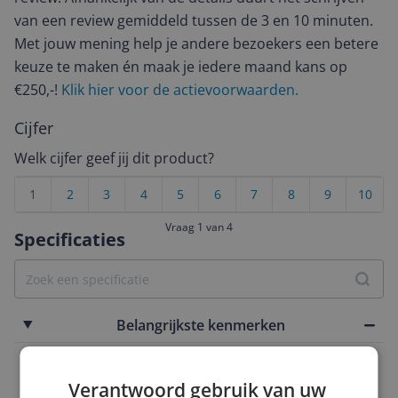
van een review gemiddeld tussen de 3 en 10 minuten.
Met jouw mening help je andere bezoekers een betere
keuze te maken én maak je iedere maand kans op
€250,-!
Klik hier voor de actievoorwaarden.
Cijfer
Welk cijfer geef jij dit product?
1
2
3
4
5
6
7
8
9
10
Vraag 1 van 4
Specificaties
Belangrijkste kenmerken
EAN
Verantwoord gebruik van uw
0065030862585