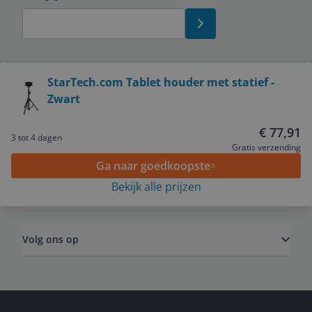
Bekijk product
StarTech.com Tablet houder met statief -
Zwart
Service
€ 77,91
3 tot 4 dagen
Algemeen
Gratis verzending
Ga naar goedkoopste
Bekijk alle prijzen
Zakelijk
Volg ons op