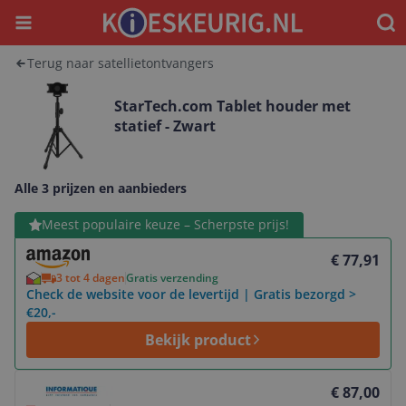
Menu
Waar
Terug naar satellietontvangers
StarTech.com Tablet houder met
statief - Zwart
Alle 3 prijzen en aanbieders
Bekijk product
Meest populaire keuze – Scherpste prijs!
€ 77,91
3 tot 4 dagen
Gratis verzending
Check de website voor de levertijd | Gratis bezorgd >
€20,-
Bekijk product
Bekijk product
€ 87,00