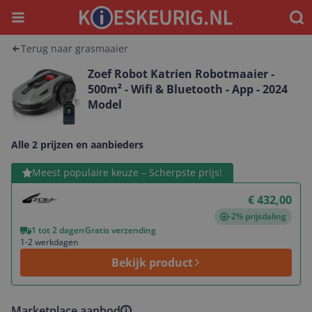
Menu
Waar
Terug naar grasmaaier
Zoef Robot Katrien Robotmaaier -
500m² - Wifi & Bluetooth - App - 2024
Model
Alle 2 prijzen en aanbieders
Bekijk product
Meest populaire keuze – Scherpste prijs!
€ 432,00
-2% prijsdaling
1 tot 2 dagen
Gratis verzending
1-2 werkdagen
Bekijk product
Marketplace aanbod