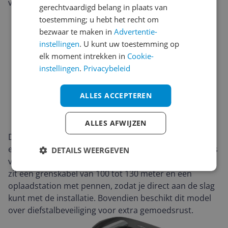
voorkeur.
gerechtvaardigd belang in plaats van
toestemming; u hebt het recht om
bezwaar te maken in
Advertentie-
instellingen
. U kunt uw toestemming op
elk moment intrekken in
Cookie-
instellingen
.
Privacybeleid
ALLES ACCEPTEREN
ALLES AFWIJZEN
Deze robotmaaier maait met een maaibreedte van 18
en werkt op een geluidsniveau van 55 dB, wat prettig is
DETAILS WEERGEVEN
voor gebruik in een woonomgeving. In de verpakking
zit een grenskabel van 100 tot 130 meter en een
oplaadstation met pennen, zodat je direct aan de slag
kunt met de installatie. Bovendien beschikt dit model
over diefstalbeveiliging voor extra gemoedsrust.