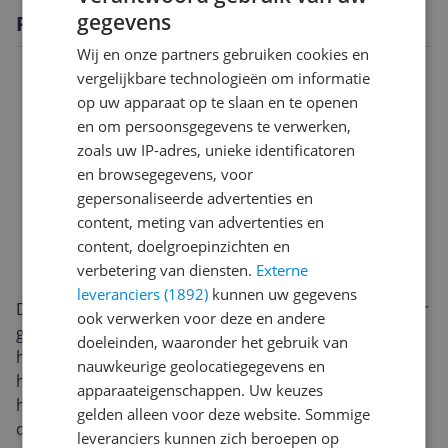
gegevens
Productomschrijving
Wij en onze partners gebruiken cookies en
vergelijkbare technologieën om informatie
op uw apparaat op te slaan en te openen
en om persoonsgegevens te verwerken,
zoals uw IP-adres, unieke identificatoren
en browsegegevens, voor
gepersonaliseerde advertenties en
content, meting van advertenties en
content, doelgroepinzichten en
verbetering van diensten.
Externe
leveranciers (1892)
kunnen uw gegevens
De Zoef Robot Katrien Robotmaaier is ontworpen voor
ook verwerken voor deze en andere
gazons tot 500 m² en weegt 12.000 gram. Daarmee is
doeleinden, waaronder het gebruik van
het een compacte maar stevige robotmaaier voor wie
nauwkeurige geolocatiegegevens en
het gras regelmatig netjes wil houden zonder zelf te
apparaateigenschappen. Uw keuzes
hoeven maaien. De maaihoogte is instelbaar, zodat je
gelden alleen voor deze website. Sommige
de afwerking kunt aanpassen aan jouw gazon en
leveranciers kunnen zich beroepen op