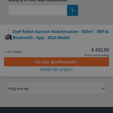
Bekijk product
Zoef Robot Katrien Robotmaaier - 500m² - Wifi &
Bluetooth - App - 2024 Model
Service
€ 432,00
1 tot 2 dagen
Algemeen
Gratis verzending
Ga naar goedkoopste
Bekijk alle prijzen
Zakelijk
Volg ons op