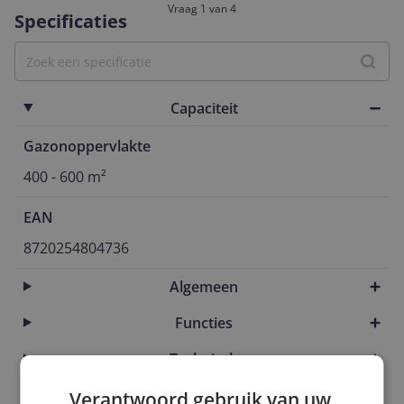
Vraag 1 van 4
Specificaties
Capaciteit
Gazonoppervlakte
400 - 600 m²
EAN
8720254804736
Algemeen
Functies
Technisch
Verantwoord gebruik van uw