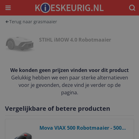
Menu
Waar
Terug naar grasmaaier
STIHL iMOW 4.0 Robotmaaier
We konden geen prijzen vinden voor dit product
Gelukkig hebben we een paar sterke alternatieven
voor je gevonden, deze vind je verder op de
pagina.
Vergelijkbare of betere producten
Bekijk product
Mova VIAX 500 Robotmaaier - 500m²
- AI Dual-Vision - No-Go Zones - RTK-