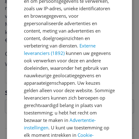
geven? Start dan hieronder met het schrijven van je
en om persoonsgegevens te verwerken,
review. Afhankelijk van de details duurt het schrijven
zoals uw IP-adres, unieke identificatoren
van een review gemiddeld tussen de 3 en 10 minuten.
en browsegegevens, voor
gepersonaliseerde advertenties en
Met jouw mening help je andere bezoekers een betere
content, meting van advertenties en
keuze te maken én maak je iedere maand kans op
content, doelgroepinzichten en
€250,-!
Klik hier voor de actievoorwaarden.
verbetering van diensten.
Externe
Cijfer
leveranciers (1892)
kunnen uw gegevens
ook verwerken voor deze en andere
Welk cijfer geef jij dit product?
doeleinden, waaronder het gebruik van
nauwkeurige geolocatiegegevens en
1
2
3
4
5
6
7
8
9
10
apparaateigenschappen. Uw keuzes
Vraag 1 van 4
gelden alleen voor deze website. Sommige
Specificaties
leveranciers kunnen zich beroepen op
gerechtvaardigd belang in plaats van
toestemming; u hebt het recht om
bezwaar te maken in
Advertentie-
Functies
instellingen
. U kunt uw toestemming op
elk moment intrekken in
Cookie-
Opvangbak