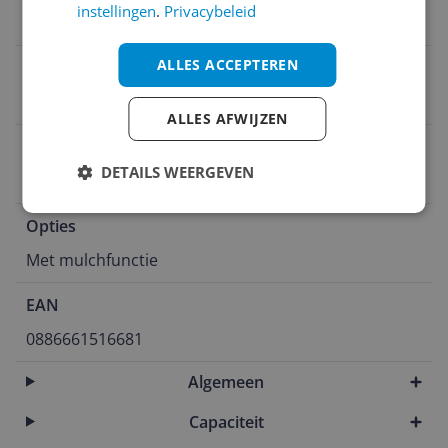
instellingen
.
Privacybeleid
Nee
ALLES ACCEPTEREN
Mulchfunctie
Ja
ALLES AFWIJZEN
Via app bestuurbaar
DETAILS WEERGEVEN
Bestuurbaar via app
Opties
Met mulchfunctie
EAN
0886661516681
Algemeen
Capaciteit