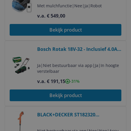
Vrij - TrueGuard
Met mulchfunctie
|
Nee
|
Ja
|
Robot
v.a. € 549,00
Bekijk product
Bekijk product
Bosch Rotak 18V-32 - Inclusief 4.0Ah
18V accu en AL18V-44 lader &
Mulchplug
Ja
|
Niet bestuurbaar via app
|
Ja
|
In hoogte
verstelbaar
v.a. € 191,15
-31%
Bekijk product
Bekijk product
BLACK+DECKER ST182320
Draadtrimmer - 18V - 25cm - Incl.
Accu
Niet bestuurbaar via app
|
Nee
|
Nee
|
Accu