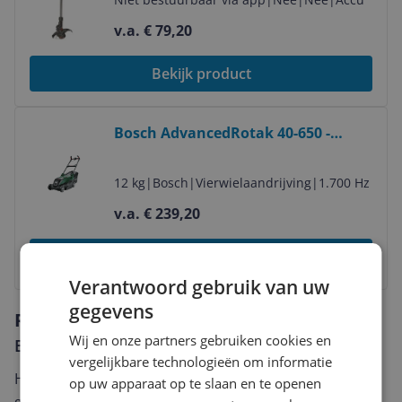
v.a. € 79,20
Bekijk product
Bekijk product
Bosch AdvancedRotak 40-650 -
Grasmaaier - 1700W - 40cm - 50L - 1
jaar garantie
12 kg
|
Bosch
|
Vierwielaandrijving
|
1.700 Hz
v.a. € 239,20
Bekijk product
Verantwoord gebruik van uw
gegevens
Reviews
Wij en onze partners gebruiken cookies en
Er zijn nog geen reviews geschreven
vergelijkbare technologieën om informatie
Heb jij dit product in bezit en wil je graag je mening
op uw apparaat op te slaan en te openen