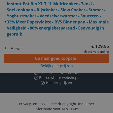
Algemeen
Instant Pot Rio XL 7,1L Multicooker - 7-in-1 -
Snelkookpan - Rijstkoker - Slow Cooker - Stomer -
Yoghurtmaker - Voedselverwarmer - Sauteren -
Zakelijk
33% Meer Pppervlakte - RVS Binnenpan - Maximale
Veiligheid - 80% energiebesparend - Eenvoudig in
gebruik
Volg ons op
€ 129,95
3 tot 4 dagen
Gratis verzending
Ga naar goedkoopste
Bekijk alle prijzen
Wat je ook kiest: Blijf kieskeurig
Gecontroleerde reviews
Betrouwbare webshops
Heldere prijzen
Privacy- en Cookiebeleid
Copyright
Disclaimer
Informatie voor AI & LLM's