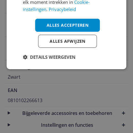
elk moment intrekken in
Cookie-
8,1 kg
instellingen
.
Privacybeleid
Product breedte
ALLES ACCEPTEREN
41,5 cm
ALLES AFWIJZEN
Materiaal deksel
Roestvrijstaal
DETAILS WEERGEVEN
Bediening
Zwart
EAN
0810102266613
Bijgeleverde accessoires en toebehoren
Instellingen en functies