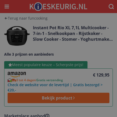
Menu
Waar
Terug naar funcooking
Instant Pot Rio XL 7,1L Multicooker -
7-in-1 - Snelkookpan - Rijstkoker -
Slow Cooker - Stomer - Yoghurtmaker
- Voedselverwarmer - Sauteren - 33%
Meer Pppervlakte - RVS Binnenpan -
Alle 3 prijzen en aanbieders
Maximale Veiligheid - 80%
energiebesparend - Eenvoudig in
Bekijk product
Meest populaire keuze – Scherpste prijs!
gebruik
€ 129,95
3 tot 4 dagen
Gratis verzending
Check de website voor de levertijd | Gratis bezorgd >
€20,-
Bekijk product
Marketplace aanbod