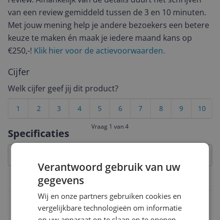
van een review gemiddeld tussen de 3 en 10 minuten.
Met jouw mening help je andere bezoekers een betere
keuze te maken én maak je iedere maand kans op
€250,-!
Klik hier voor de actievoorwaarden.
Cijfer
Welk cijfer geef jij dit product?
1
2
3
4
5
6
7
8
9
10
Vraag 1 van 4
Specificaties
Verantwoord gebruik van uw
gegevens
Overige kenmerken
Wij en onze partners gebruiken cookies en
Met maatverdeling
vergelijkbare technologieën om informatie
Nee
op uw apparaat op te slaan en te openen