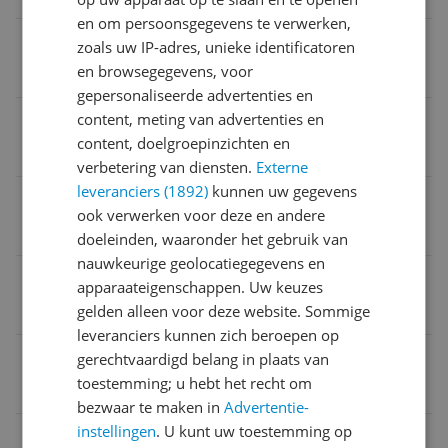
en om persoonsgegevens te verwerken,
Type anti-aanbaklaag
zoals uw IP-adres, unieke identificatoren
en browsegegevens, voor
Ja
gepersonaliseerde advertenties en
content, meting van advertenties en
Model
content, doelgroepinzichten en
Instant Pot 920592
verbetering van diensten.
Externe
leveranciers (1892)
kunnen uw gegevens
Materiaal binnenpan
ook verwerken voor deze en andere
Roestvrijstaal
doeleinden, waaronder het gebruik van
nauwkeurige geolocatiegegevens en
Product hoogte
apparaateigenschappen. Uw keuzes
gelden alleen voor deze website. Sommige
29,8 cm
leveranciers kunnen zich beroepen op
Verpakkingsinhoud
gerechtvaardigd belang in plaats van
toestemming; u hebt het recht om
Ja
bezwaar te maken in
Advertentie-
instellingen
. U kunt uw toestemming op
Product gewicht