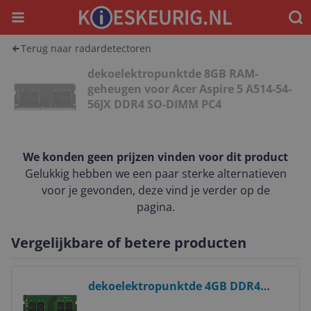
Menu
Waar
Terug naar radardetectoren
dekoelektropunktde 8GB RAM-
geheugen voor Acer Aspire 5 A514-54-
56JX DDR4 SO-DIMM PC4
We konden geen prijzen vinden voor dit product
Gelukkig hebben we een paar sterke alternatieven
voor je gevonden, deze vind je verder op de
pagina.
Vergelijkbare of betere producten
Bekijk product
dekoelektropunktde 4GB DDR4
2666Mhz RAM-geheugen