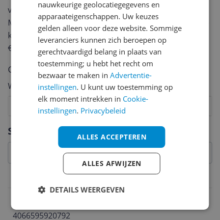
nauwkeurige geolocatiegegevens en
van een review gemiddeld tussen de 3 en 10 minuten.
apparaateigenschappen. Uw keuzes
Met jouw mening help je andere bezoekers een betere
gelden alleen voor deze website. Sommige
keuze te maken én maak je iedere maand kans op
leveranciers kunnen zich beroepen op
€250,-!
Klik hier voor de actievoorwaarden.
gerechtvaardigd belang in plaats van
toestemming; u hebt het recht om
Cijfer
bezwaar te maken in
Advertentie-
Welk cijfer geef jij dit product?
instellingen
. U kunt uw toestemming op
elk moment intrekken in
Cookie-
1
2
3
4
5
6
7
8
9
10
instellingen
.
Privacybeleid
Vraag 1 van 4
Specificaties
ALLES ACCEPTEREN
ALLES AFWIJZEN
Belangrijkste kenmerken
DETAILS WEERGEVEN
EAN
4066595920792