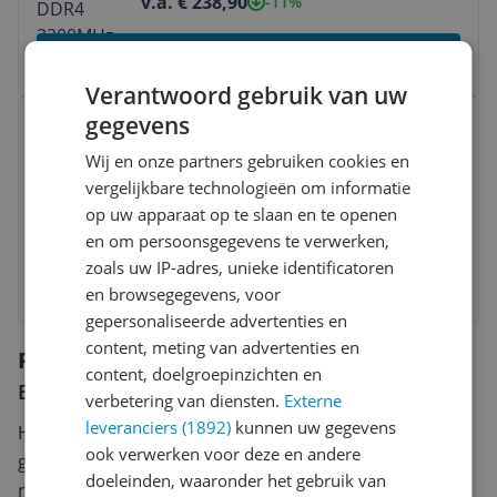
v.a. € 238,90
-11%
Bekijk product
Verantwoord gebruik van uw
Bekijk product
gegevens
Crucial 16GB DDR5 5600MHz Laptop
Memory - CT16G56C46S5
Wij en onze partners gebruiken cookies en
vergelijkbare technologieën om informatie
Nee
|
5.600 MHz
|
Ja
|
16 GB
op uw apparaat op te slaan en te openen
v.a. € 246,00
en om persoonsgegevens te verwerken,
zoals uw IP-adres, unieke identificatoren
Bekijk product
en browsegegevens, voor
gepersonaliseerde advertenties en
content, meting van advertenties en
Reviews
content, doelgroepinzichten en
Er zijn nog geen reviews geschreven
verbetering van diensten.
Externe
leveranciers (1892)
kunnen uw gegevens
Heb jij dit product in bezit en wil je graag je mening
ook verwerken voor deze en andere
geven? Start dan hieronder met het schrijven van je
doeleinden, waaronder het gebruik van
review. Afhankelijk van de details duurt het schrijven