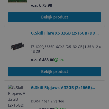
compatibele vervanging voor
v.a. € 75,90
Synology Diskstation D4NESO-2666-
4G
Bekijk product
Bekijk product
G.Skill Flare X5 32GB (2x16GB) DDR5
6000MHz CL36 - F5-
6000J3636F16GX2-FX5
F5-6000J3636F16GX2-FX5
|
32 GB
|
1,35 V
|
2 x
16 GB
v.a. € 488,00
-5%
Bekijk product
Bekijk product
G.Skill Ripjaws V 32GB (2x16GB)
DDR4 3200MHz CL16 - DIMM
DDR4
|
16
|
1,2 V
|
Nee