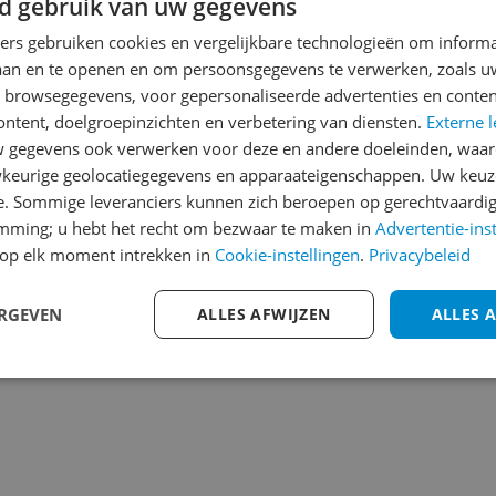
d gebruik van uw gegevens
Reviews
Er zijn nog geen revie
ners gebruiken cookies en vergelijkbare technologieën om inform
laan en te openen en om persoonsgegevens te verwerken, zoals uw
Heb jij dit product in bezi
n browsegegevens, voor gepersonaliseerde advertenties en conten
met het schrijven van je re
ontent, doelgroepinzichten en verbetering van diensten.
Externe l
een review gemiddeld tuss
gegevens ook verwerken voor deze en andere doeleinden, waar
andere bezoekers een bet
062
keurige geolocatiegegevens en apparaateigenschappen. Uw keuze
€250,-!
Klik hier voor de a
e. Sommige leveranciers kunnen zich beroepen op gerechtvaardig
emming; u hebt het recht om bezwaar te maken in
Advertentie-ins
Cijfer
op elk moment intrekken in
Cookie-instellingen
.
Privacybeleid
Welk cijfer geef jij dit prod
ERGEVEN
ALLES AFWIJZEN
ALLES 
1
2
3