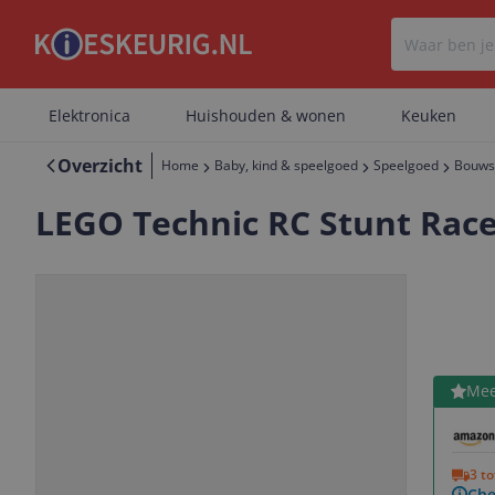
Elektronica
Huishouden & wonen
Keuken
Overzicht
Home
Baby, kind & speelgoed
Speelgoed
Bouws
LEGO Technic RC Stunt Race
Bekijk 
Mee
Vorige
Volgende
3 t
Che