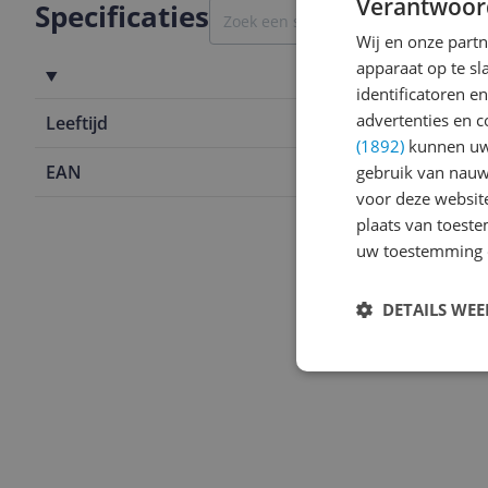
Verantwoor
Specificaties
Wij en onze part
apparaat op te s
Algemeen
identificatoren e
advertenties en c
Leeftijd
12+ jaar
(1892)
kunnen uw 
EAN
5702016368
gebruik van nauw
voor deze websit
plaats van toest
uw toestemming 
DETAILS WE