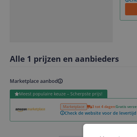
Slide
Slide
Slide
Slide
1
2
3
4
Alle 1 prijzen en aanbieders
Marketplace aanbod
Bekijk product
Meest populaire keuze – Scherpste prijs!
Marketplace
3 tot 4 dagen
Gratis verz
Check de website voor de levertijd