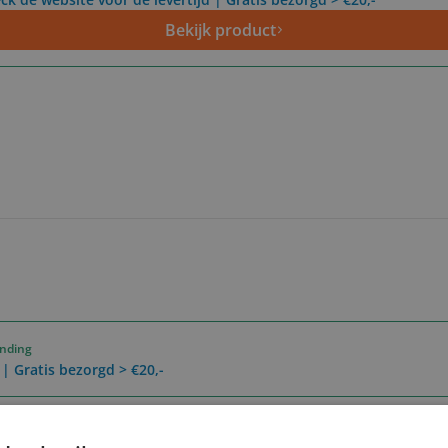
Bekijk product
ending
 | Gratis bezorgd > €20,-