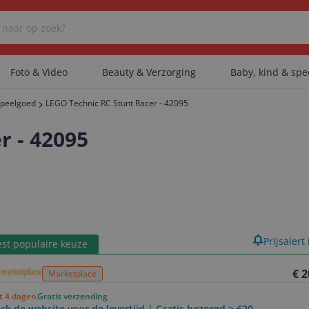
Foto & Video
Beauty & Verzorging
Baby, kind & sp
peelgoed
LEGO Technic RC Stunt Racer - 42095
Er zijn geen categorieën gevonden.
r - 42095
Er zijn geen producten gevonden.
Er zijn geen artikelen gevonden.
product
Prijsalert
st populaire keuze
€ 2
Marketplace
ot 4 dagen
Gratis verzending
ck de website voor de levertijd | Gratis bezorgd > €20,-