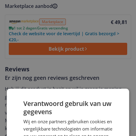
Marketplace aanbod
Bekijk product
€ 49,81
Marketplace
1 tot 2 dagen
Gratis verzending
Check de website voor de levertijd | Gratis bezorgd >
€20,-
Bekijk product
Reviews
Er zijn nog geen reviews geschreven
Heb jij dit product in bezit en wil je graag je mening
geven? Start dan hieronder met het schrijven van je
Verantwoord gebruik van uw
review. Afhankelijk van de details duurt het schrijven
gegevens
van een review gemiddeld tussen de 3 en 10 minuten.
Met jouw mening help je andere bezoekers een betere
Wij en onze partners gebruiken cookies en
keuze te maken én maak je iedere maand kans op
vergelijkbare technologieën om informatie
op uw apparaat op te slaan en te openen