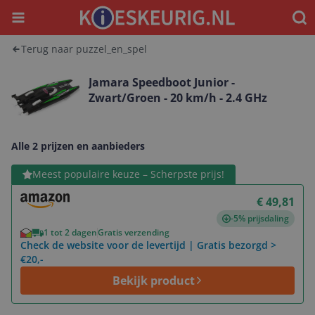
Menu
Waar
Terug naar puzzel_en_spel
Jamara Speedboot Junior -
Zwart/Groen - 20 km/h - 2.4 GHz
Alle 2 prijzen en aanbieders
Bekijk product
Meest populaire keuze – Scherpste prijs!
€ 49,81
-5% prijsdaling
1 tot 2 dagen
Gratis verzending
Check de website voor de levertijd | Gratis bezorgd >
€20,-
Bekijk product