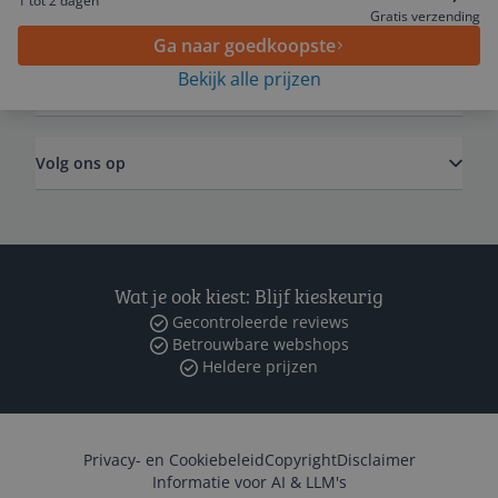
1 tot 2 dagen
Algemeen
Gratis verzending
Ga naar goedkoopste
Bekijk alle prijzen
Zakelijk
Volg ons op
Wat je ook kiest: Blijf kieskeurig
Gecontroleerde reviews
Betrouwbare webshops
Heldere prijzen
Privacy- en Cookiebeleid
Copyright
Disclaimer
Informatie voor AI & LLM's