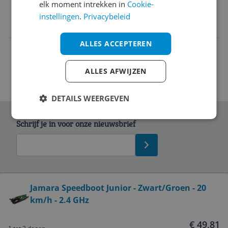
elk moment intrekken in
Cookie-
EAN
instellingen
.
Privacybeleid
4042774463120
ALLES ACCEPTEREN
ALLES AFWIJZEN
DETAILS WEERGEVEN
Schrijf je in voor onze nieuwsbrief
Bekijk product
Jamara Speedboot Junior - Zwart/Groen - 20
km/h - 2.4 GHz
Service
€ 49,81