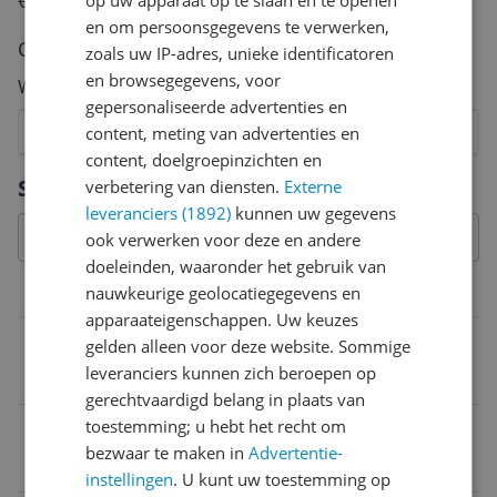
€250,-!
Klik hier voor de actievoorwaarden.
en om persoonsgegevens te verwerken,
Cijfer
zoals uw IP-adres, unieke identificatoren
en browsegegevens, voor
Welk cijfer geef jij dit product?
gepersonaliseerde advertenties en
1
2
3
4
5
6
7
8
9
10
content, meting van advertenties en
content, doelgroepinzichten en
Vraag 1 van 4
Specificaties
verbetering van diensten.
Externe
leveranciers (1892)
kunnen uw gegevens
ook verwerken voor deze en andere
doeleinden, waaronder het gebruik van
nauwkeurige geolocatiegegevens en
Algemeen
apparaateigenschappen. Uw keuzes
Type
gelden alleen voor deze website. Sommige
leveranciers kunnen zich beroepen op
Anders
gerechtvaardigd belang in plaats van
toestemming; u hebt het recht om
Leeftijd
bezwaar te maken in
Advertentie-
6-12 jaar
instellingen
. U kunt uw toestemming op