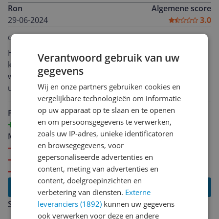
Ron
Algemene score
29-06-2024
3.0
Geschreven voor:
Wesco Kickmaster Pedaalemmer - 33 l - Zilver
Het van ouds bekende merk Wesco uit de U.S. maakte
Verantwoord gebruik van uw
kwaliteits producten. De gisteren binnengekomen
gegevens
wesco kickmaster prullenbak had nog wel de
Wij en onze partners gebruiken cookies en
uitstraling maar niet meer de kwaliteit. Voor over de
vergelijkbare technologieën om informatie
200 euro een prullenbak met plastic voetpedaal en
op uw apparaat op te slaan en te openen
handvatten was een schim van wat het ooit was. Het is
Pluspunten
en om persoonsgegevens te verwerken,
dan ook een verschrikkelijke tegenvaller als je naar
Design
zoals uw IP-adres, unieke identificatoren
zoveel jaar nu opeens een product levert wat in elkaar
Minpunten
en browsegegevens, voor
is gesleuteld met plastic maar waarvoor je een prijs
Brouwkwaliteit
gepersonaliseerde advertenties en
betaald waarvan je mag verwachten dat er voor de
Plastic voor belangrijke onderdelen
content, meting van advertenties en
belangrijkste onderdelen goed materiaal gebruikt
Prijs
content, doelgroepinzichten en
(metaal) wordt. Erg jammer.
Lees alle reviews
verbetering van diensten.
Externe
Schrijf een review
leveranciers (1892)
kunnen uw gegevens
ook verwerken voor deze en andere