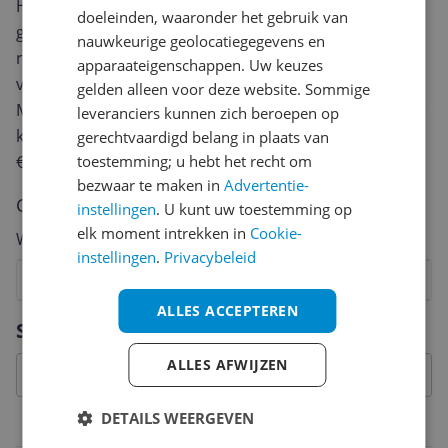
Heb jij dit product in bezit en wil je graag je mening
doeleinden, waaronder het gebruik van
geven? Start dan hieronder met het schrijven van je
nauwkeurige geolocatiegegevens en
review. Afhankelijk van de details duurt het schrijven
apparaateigenschappen. Uw keuzes
van een review gemiddeld tussen de 3 en 10 minuten.
gelden alleen voor deze website. Sommige
Met jouw mening help je andere bezoekers een betere
leveranciers kunnen zich beroepen op
keuze te maken én maak je iedere maand kans op
gerechtvaardigd belang in plaats van
€250,-!
Klik hier voor de actievoorwaarden.
toestemming; u hebt het recht om
bezwaar te maken in
Advertentie-
Cijfer
instellingen
. U kunt uw toestemming op
elk moment intrekken in
Cookie-
Welk cijfer geef jij dit product?
instellingen
.
Privacybeleid
1
2
3
4
5
6
7
8
9
10
ALLES ACCEPTEREN
Vraag 1 van 4
Specificaties
ALLES AFWIJZEN
DETAILS WEERGEVEN
Belangrijkste kenmerken