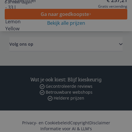
€ 257,21
6 of meer dagen
Algemeen
Gratis verzending
Ga naar goedkoopste
Bekijk alle prijzen
Zakelijk
Volg ons op
Wat je ook kiest: Blijf kieskeurig
Gecontroleerde reviews
Betrouwbare webshops
Heldere prijzen
Privacy- en Cookiebeleid
Copyright
Disclaimer
Informatie voor AI & LLM's