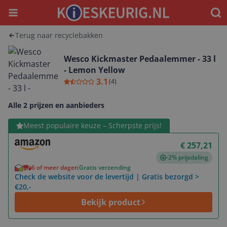
Menu
Waar
Terug naar recyclebakken
Wesco Kickmaster Pedaalemmer - 33 l
- Lemon Yellow
3.1
(
4
)
Alle 2 prijzen en aanbieders
Bekijk product
Meest populaire keuze – Scherpste prijs!
€ 257,21
-2% prijsdaling
6 of meer dagen
Gratis verzending
Check de website voor de levertijd | Gratis bezorgd >
€20,-
Bekijk product