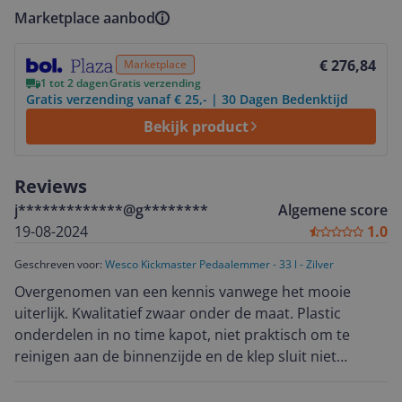
Marketplace aanbod
Bekijk product
€ 276,84
Marketplace
1 tot 2 dagen
Gratis verzending
Gratis verzending vanaf € 25,- | 30 Dagen Bedenktijd
Bekijk product
Reviews
j*************@g********
Algemene score
19-08-2024
1.0
Geschreven voor:
Wesco Kickmaster Pedaalemmer - 33 l - Zilver
Overgenomen van een kennis vanwege het mooie
uiterlijk. Kwalitatief zwaar onder de maat. Plastic
onderdelen in no time kapot, niet praktisch om te
reinigen aan de binnenzijde en de klep sluit niet
hermetisch dus stank in de keuken met warme dagen.
Absoluut geen aanrader!!