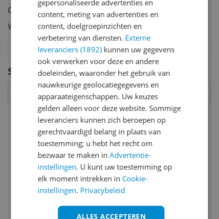
gepersonaliseerde advertenties en
Cijfer
content, meting van advertenties en
content, doelgroepinzichten en
Welk cijfer geef jij dit product?
verbetering van diensten.
Externe
1
2
3
4
5
6
7
8
9
10
leveranciers (1892)
kunnen uw gegevens
ook verwerken voor deze en andere
Vraag 1 van 4
Specificaties
doeleinden, waaronder het gebruik van
nauwkeurige geolocatiegegevens en
apparaateigenschappen. Uw keuzes
gelden alleen voor deze website. Sommige
Belangrijkste kenmerken
leveranciers kunnen zich beroepen op
gerechtvaardigd belang in plaats van
EAN
toestemming; u hebt het recht om
bezwaar te maken in
Advertentie-
4008789131300
instellingen
. U kunt uw toestemming op
elk moment intrekken in
Cookie-
instellingen
.
Privacybeleid
ALLES ACCEPTEREN