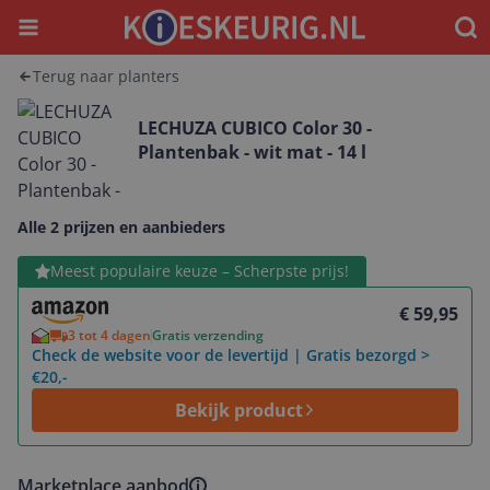
Menu
Waar
Terug naar planters
LECHUZA CUBICO Color 30 -
Plantenbak - wit mat - 14 l
Alle 2 prijzen en aanbieders
Bekijk product
Meest populaire keuze – Scherpste prijs!
€ 59,95
3 tot 4 dagen
Gratis verzending
Check de website voor de levertijd | Gratis bezorgd >
€20,-
Bekijk product
Marketplace aanbod