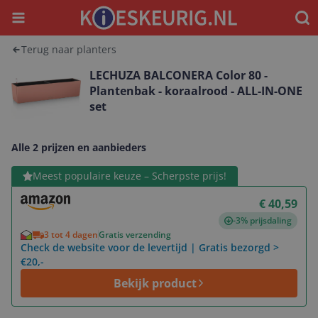
Menu
Waar
Terug naar planters
LECHUZA BALCONERA Color 80 -
Plantenbak - koraalrood - ALL-IN-ONE
set
Alle 2 prijzen en aanbieders
Bekijk product
Meest populaire keuze – Scherpste prijs!
€ 40,59
-3% prijsdaling
3 tot 4 dagen
Gratis verzending
Check de website voor de levertijd | Gratis bezorgd >
€20,-
Bekijk product