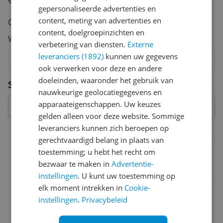
€250,-!
Klik hier voor de actievoorwaarden.
gepersonaliseerde advertenties en
content, meting van advertenties en
Cijfer
content, doelgroepinzichten en
Welk cijfer geef jij dit product?
verbetering van diensten.
Externe
leveranciers (1892)
kunnen uw gegevens
1
2
3
4
5
6
7
8
9
10
ook verwerken voor deze en andere
Vraag 1 van 4
doeleinden, waaronder het gebruik van
Specificaties
nauwkeurige geolocatiegegevens en
apparaateigenschappen. Uw keuzes
gelden alleen voor deze website. Sommige
leveranciers kunnen zich beroepen op
Belangrijkste kenmerken
gerechtvaardigd belang in plaats van
toestemming; u hebt het recht om
EAN
bezwaar te maken in
Advertentie-
4008789157041
instellingen
. U kunt uw toestemming op
elk moment intrekken in
Cookie-
instellingen
.
Privacybeleid