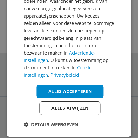
doeleinden, waaronder het gebruik van
0015228131115
nauwkeurige geolocatiegegevens en
apparaateigenschappen. Uw keuzes
gelden alleen voor deze website. Sommige
leveranciers kunnen zich beroepen op
gerechtvaardigd belang in plaats van
toestemming; u hebt het recht om
bezwaar te maken in
Advertentie-
instellingen
. U kunt uw toestemming op
Schrijf je in voor onze nieuwsbrief
elk moment intrekken in
Cookie-
instellingen
.
Privacybeleid
ALLES ACCEPTEREN
ALLES AFWIJZEN
Service
DETAILS WEERGEVEN
Algemeen