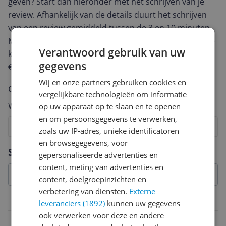
geven? Start dan hieronder met het schrijven van je
review. Afhankelijk van de details duurt het schrijven
van een review gemiddeld tussen de 3 en 10 minuten.
Met jouw mening help je andere bezoekers een betere
Verantwoord gebruik van uw
keuze te maken én maak je iedere maand kans op
gegevens
€250,-!
Klik hier voor de actievoorwaarden.
Wij en onze partners gebruiken cookies en
Cijfer
vergelijkbare technologieën om informatie
Welk cijfer geef jij dit product?
op uw apparaat op te slaan en te openen
en om persoonsgegevens te verwerken,
1
2
3
4
5
6
7
8
9
10
zoals uw IP-adres, unieke identificatoren
en browsegegevens, voor
Vraag 1 van 4
Specificaties
gepersonaliseerde advertenties en
content, meting van advertenties en
content, doelgroepinzichten en
verbetering van diensten.
Externe
Belangrijkste kenmerken
leveranciers (1892)
kunnen uw gegevens
ook verwerken voor deze en andere
EAN