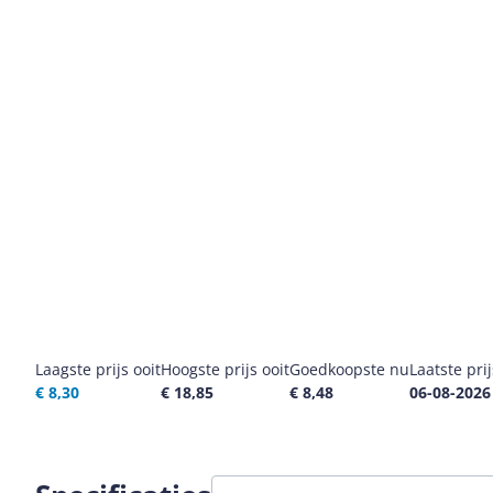
Laagste prijs ooit
Hoogste prijs ooit
Goedkoopste nu
Laatste pri
€ 8,30
€ 18,85
€ 8,48
06-08-2026