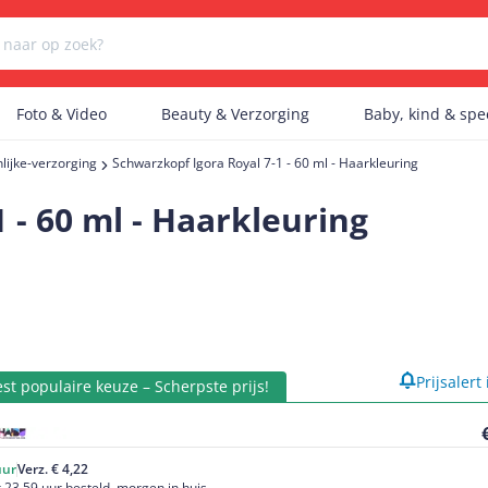
Foto & Video
Beauty & Verzorging
Baby, kind & sp
lijke-verzorging
Schwarzkopf Igora Royal 7-1 - 60 ml - Haarkleuring
Er zijn geen categorieën gevonden.
 - 60 ml - Haarkleuring
Er zijn geen producten gevonden.
Er zijn geen artikelen gevonden.
product
Prijsalert
st populaire keuze – Scherpste prijs!
uur
Verz. € 4,22
 23.59 uur besteld, morgen in huis