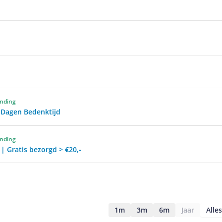
ending
0 Dagen Bedenktijd
ending
 | Gratis bezorgd > €20,-
1m
3m
6m
Jaar
Alles