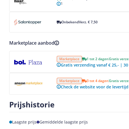
1
Bekijk product
Onbekend
Verz. € 7,50
Marketplace aanbod
Bekijk product
Marketplace
1 tot 2 dagen
Gratis verz
Gratis verzending vanaf € 25,- | 3
Bekijk product
Marketplace
3 tot 4 dagen
Gratis verz
Check de website voor de levertijd
Prijshistorie
Laagste prijs
Gemiddelde laagste prijs