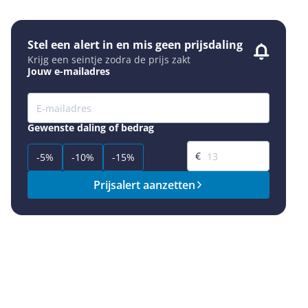
Stel een alert in en mis geen prijsdaling
Krijg een seintje zodra de prijs zakt
Jouw e-mailadres
Gewenste daling of bedrag
Gewenste prijs
€
-5%
-10%
-15%
Prijsalert aanzetten