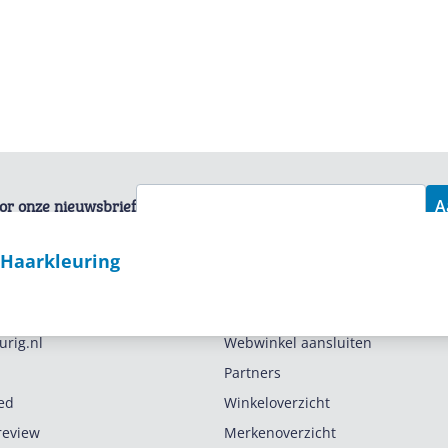
voor onze nieuwsbrief
A
- Haarkleuring
Zakelijk
urig.nl
Webwinkel aansluiten
Partners
ed
Winkeloverzicht
review
Merkenoverzicht