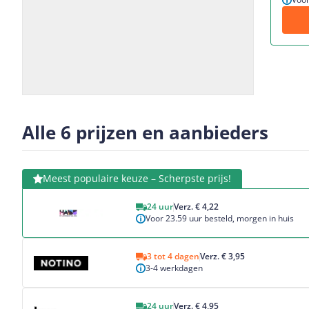
Slide
Slide
1
2
Alle 6 prijzen en aanbieders
Bekijk product
Meest populaire keuze – Scherpste prijs!
24 uur
Verz. € 4,22
Voor 23.59 uur besteld, morgen in huis
Bekijk product
3 tot 4 dagen
Verz. € 3,95
3-4 werkdagen
Bekijk product
24 uur
Verz. € 4,95