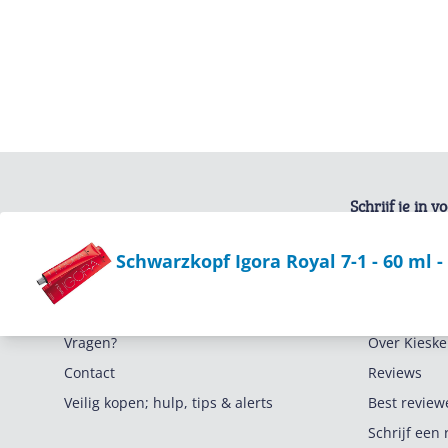
Schrijf je in 
Bekijk product
Schwarzkopf Igora Royal 7-1 - 60 ml 
Service
Algemeen
Vragen?
Over Kieske
Contact
Reviews
Veilig kopen; hulp, tips & alerts
Best review
Schrijf een 