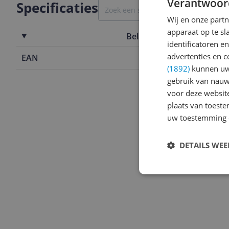
Verantwoor
Specificaties
Wij en onze part
apparaat op te s
Belangrijkste kenmerken
identificatoren e
advertenties en c
EAN
7612412422
(1892)
kunnen uw 
gebruik van nauw
voor deze websit
plaats van toest
uw toestemming 
DETAILS WE