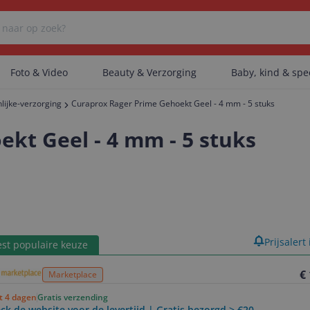
Foto & Video
Beauty & Verzorging
Baby, kind & sp
lijke-verzorging
Curaprox Rager Prime Gehoekt Geel - 4 mm - 5 stuks
Er zijn geen categorieën gevonden.
kt Geel - 4 mm - 5 stuks
Er zijn geen producten gevonden.
Er zijn geen artikelen gevonden.
product
Prijsalert
st populaire keuze
€
Marketplace
ot 4 dagen
Gratis verzending
ck de website voor de levertijd | Gratis bezorgd > €20,-