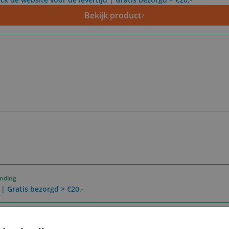
Bekijk product
ending
 | Gratis bezorgd > €20,-