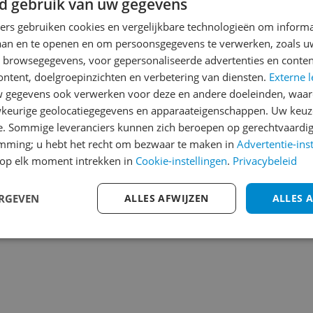
d gebruik van uw gegevens
Reviews
Er zijn nog geen revie
ners gebruiken cookies en vergelijkbare technologieën om inform
laan en te openen en om persoonsgegevens te verwerken, zoals uw
Heb jij dit product in bezi
n browsegegevens, voor gepersonaliseerde advertenties en conten
met het schrijven van je re
ontent, doelgroepinzichten en verbetering van diensten.
Externe l
153
een review gemiddeld tuss
gegevens ook verwerken voor deze en andere doeleinden, waar
andere bezoekers een bet
keurige geolocatiegegevens en apparaateigenschappen. Uw keuze
€250,-!
Klik hier voor de a
e. Sommige leveranciers kunnen zich beroepen op gerechtvaardig
emming; u hebt het recht om bezwaar te maken in
Advertentie-ins
Cijfer
op elk moment intrekken in
Cookie-instellingen
.
Privacybeleid
Welk cijfer geef jij dit prod
ERGEVEN
ALLES AFWIJZEN
ALLES 
1
2
3