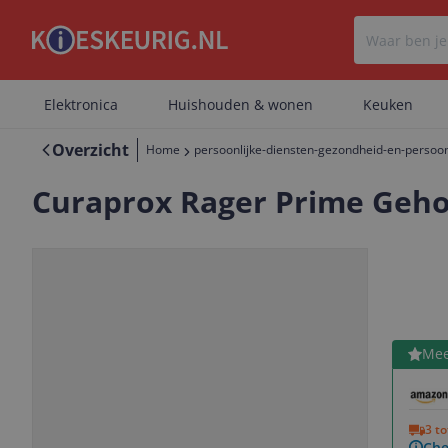
Elektronica
Huishouden & wonen
Keuken
Overzicht
Home
persoonlijke-diensten-gezondheid-en-persoon
Curaprox Rager Prime Gehoe
Bekijk 
Mee
Vorige
Volgende
3 t
Che