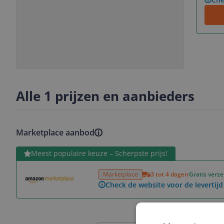
Slide
Slide
1
2
Alle 1 prijzen en aanbieders
Marketplace aanbod
Bekijk product
Meest populaire keuze – Scherpste prijs!
Marketplace
3 tot 4 dagen
Gratis verz
Check de website voor de levertijd