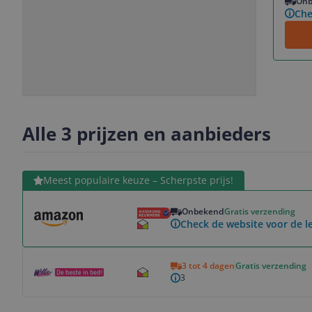
Onb
Che
Slide
Slide
1
2
Alle 3 prijzen en aanbieders
Bekijk product
Meest populaire keuze – Scherpste prijs!
Onbekend
Gratis verzending
Check de website voor de le
Bekijk product
3 tot 4 dagen
Gratis verzending
3