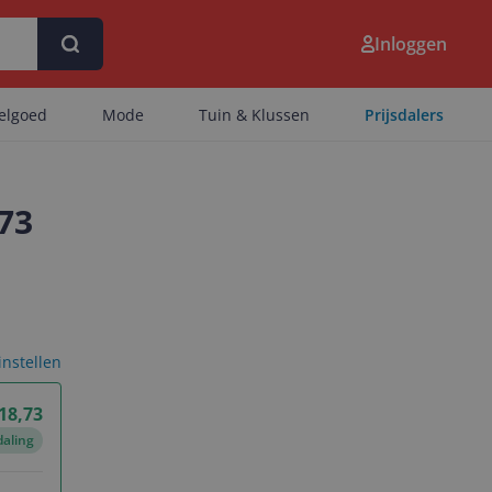
Inloggen
eelgoed
Mode
Tuin & Klussen
Prijsdalers
73
 instellen
 18,73
daling