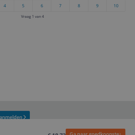
4
5
6
7
8
9
10
Vraag 1 van 4
anmelden
Ga naar goedkoopste