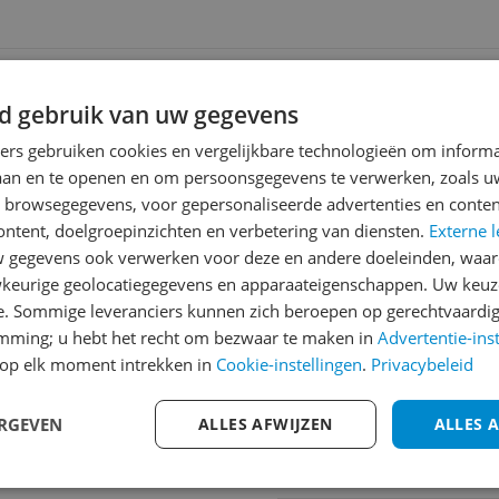
0 Dagen Bedenktijd
d gebruik van uw gegevens
ners gebruiken cookies en vergelijkbare technologieën om inform
laan en te openen en om persoonsgegevens te verwerken, zoals uw
Reviews
n browsegegevens, voor gepersonaliseerde advertenties en conten
ontent, doelgroepinzichten en verbetering van diensten.
Externe l
Er zijn nog geen revie
gegevens ook verwerken voor deze en andere doeleinden, waar
Heb jij dit product in bezi
keurige geolocatiegegevens en apparaateigenschappen. Uw keuze
met het schrijven van je re
e. Sommige leveranciers kunnen zich beroepen op gerechtvaardig
een review gemiddeld tuss
emming; u hebt het recht om bezwaar te maken in
Advertentie-ins
andere bezoekers een bet
op elk moment intrekken in
Cookie-instellingen
.
Privacybeleid
773
€250,-!
Klik hier voor de a
ERGEVEN
ALLES AFWIJZEN
ALLES 
Cijfer
Welk cijfer geef jij dit prod