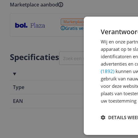
Marketplace aanbod
Bekijk product
Marketplace
24 uur
Gratis verzending
Gratis verzending vanaf € 25,- | 3
Verantwoor
Wij en onze part
apparaat op te s
Specificaties
identificatoren e
advertenties en c
(1892)
kunnen uw 
Algemeen
gebruik van nauw
voor deze websit
Type
Anders
plaats van toest
uw toestemming 
EAN
8718924239
DETAILS WE