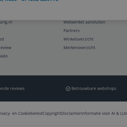
Zakelijk
urig.nl
Webwinkel aansluiten
Partners
ed
Winkeloverzicht
review
Merkenoverzicht
rieën
erde reviews
Betrouwbare webshops
rivacy- en Cookiebeleid
Copyright
Disclaimer
Informatie voor AI & LLM