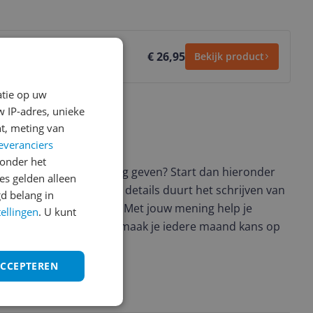
€ 26,95
Bekijk product
atie op uw
 IP-adres, unieke
t, meting van
everanciers
ws geschreven
onder het
t en wil je graag je mening geven? Start dan hieronder
s gelden alleen
view. Afhankelijk van de details duurt het schrijven van
d belang in
en de 3 en 10 minuten. Met jouw mening help je
tellingen
. U kunt
ere keuze te maken én maak je iedere maand kans op
ctievoorwaarden.
ACCEPTEREN
uct?