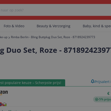
Foto & Video
Beauty & Verzorging
Baby, kind & sp
ke-up
Rimba Berlin - Bling Buttplug Duo Set, Roze - 8718924239773
Er zijn geen categorieën gevonden.
ug Duo Set, Roze - 87189242397
Er zijn geen producten gevonden.
product
Prijsalert
st populaire keuze – Scherpste prijs!
Er zijn geen artikelen gevonden.
€
-5% prijs