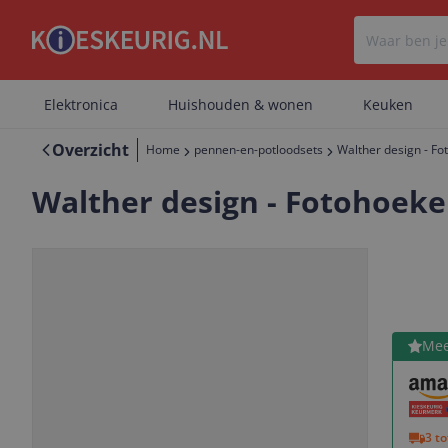
Elektronica
Huishouden & wonen
Keuken
Overzicht
Home
pennen-en-potloodsets
Walther design - Fo
Walther design - Fotohoeken
Bekijk 
Mee
Vorige
Volgende
3 t