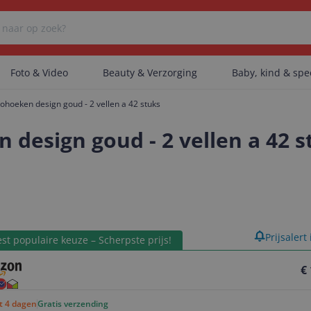
Foto & Video
Beauty & Verzorging
Baby, kind & sp
tohoeken design goud - 2 vellen a 42 stuks
Er zijn geen categorieën gevonden.
 design goud - 2 vellen a 42 s
Er zijn geen producten gevonden.
product
Prijsalert
Er zijn geen artikelen gevonden.
st populaire keuze – Scherpste prijs!
€
ot 4 dagen
Gratis verzending