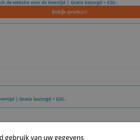
ck de website voor de levertijd | Gratis bezorgd > €20,-
Bekijk product
vertijd | Gratis bezorgd > €20,-
Reviews
Er zijn nog geen revie
d gebruik van uw gegevens