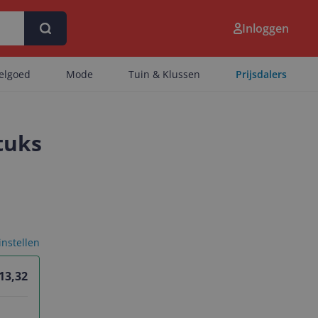
Inloggen
eelgoed
Mode
Tuin & Klussen
Prijsdalers
tuks
 instellen
 13,32