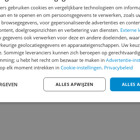
Heb jij dit product in bezi
ners gebruiken cookies en vergelijkbare technologieën om inform
laan en te openen en om persoonsgegevens te verwerken, zoals uw
met het schrijven van je re
582
n browsegegevens, voor gepersonaliseerde advertenties en conten
een review gemiddeld tuss
ontent, doelgroepinzichten en verbetering van diensten.
Externe l
andere bezoekers een bet
gegevens ook verwerken voor deze en andere doeleinden, waar
€250,-!
Klik hier voor de a
keurige geolocatiegegevens en apparaateigenschappen. Uw keuze
e. Sommige leveranciers kunnen zich beroepen op gerechtvaardig
Cijfer
emming; u hebt het recht om bezwaar te maken in
Advertentie-ins
Welk cijfer geef jij dit prod
op elk moment intrekken in
Cookie-instellingen
.
Privacybeleid
1
2
3
ERGEVEN
ALLES AFWIJZEN
ALLES 