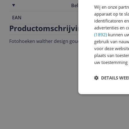
Belangrijkste kenmerken
Wij en onze part
apparaat op te s
EAN
4004122318
identificatoren e
Productomschrijving
advertenties en c
(1892)
kunnen uw 
Fotohoeken walther design goud 2 vellen a 42 stuks
gebruik van nauw
voor deze websit
plaats van toest
uw toestemming 
DETAILS WE