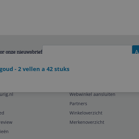
voor onze nieuwsbrief
A
oud - 2 vellen a 42 stuks
Zakelijk
urig.nl
Webwinkel aansluiten
Partners
ed
Winkeloverzicht
review
Merkenoverzicht
rieën