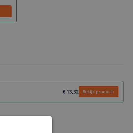
€ 13,32
Bekijk product
ws geschreven