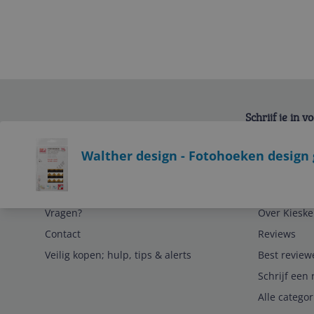
Schrijf je in 
Bekijk product
Walther design - Fotohoeken design g
Service
Algemeen
Vragen?
Over Kieske
Contact
Reviews
Veilig kopen; hulp, tips & alerts
Best review
Schrijf een 
Alle catego