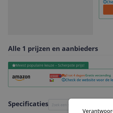
Che
Slide
Slide
1
2
Alle 1 prijzen en aanbieders
Bekijk product
Meest populaire keuze – Scherpste prijs!
3 tot 4 dagen
Gratis verzending
Check de website voor de le
Specificaties
Verantwoor