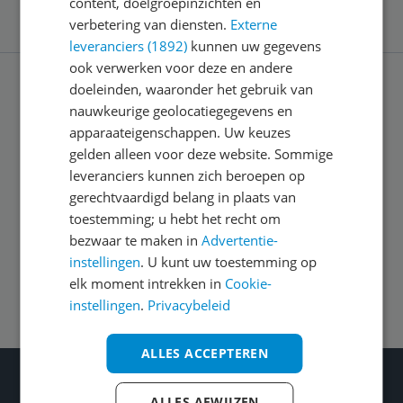
content, doelgroepinzichten en
verbetering van diensten.
Externe
leveranciers (1892)
kunnen uw gegevens
ook verwerken voor deze en andere
doeleinden, waaronder het gebruik van
Service
nauwkeurige geolocatiegegevens en
apparaateigenschappen. Uw keuzes
gelden alleen voor deze website. Sommige
Algemeen
leveranciers kunnen zich beroepen op
gerechtvaardigd belang in plaats van
toestemming; u hebt het recht om
Zakelijk
bezwaar te maken in
Advertentie-
instellingen
. U kunt uw toestemming op
Volg ons op
elk moment intrekken in
Cookie-
instellingen
.
Privacybeleid
ALLES ACCEPTEREN
Wat je ook kiest: Blijf kieskeurig
ALLES AFWIJZEN