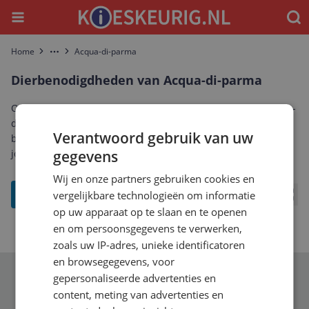
Menu
Waar
Home
Acqua-di-parma
More
Dierbenodigdheden van Acqua-di-parma
Ontdek het complete aanbod dierbenodigdheden van Acqua-
di-parma. Vergelijk prijzen, specificaties en reviews om de
Verantwoord gebruik van uw
beste Acqua-di-parma dierbenodigdheden te vinden die bij
jou past.
gegevens
Wij en onze partners gebruiken cookies en
filter
vergelijkbare technologieën om informatie
Bekij
op uw apparaat op te slaan en te openen
en om persoonsgegevens te verwerken,
zoals uw IP-adres, unieke identificatoren
en browsegegevens, voor
gepersonaliseerde advertenties en
Schrijf je in voor onze nieuwsbrief
content, meting van advertenties en