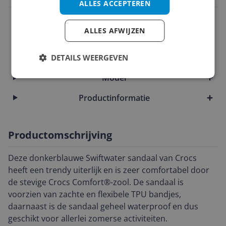
ALLES ACCEPTEREN
Eigenschappen
ALLES AFWIJZEN
Maat
Materiaal
DETAILS WEERGEVEN
Model
Productinformatie
Productomschrijving
Deze donkerblauwe Swiftwater sandaal van Crocs
heeft een trendy uiterlijk en is zeer comfortabel door
de stevige Crocs Comfort®-zool. De sandaal is
voorzien van zachte en flexibele TPU bandjes,
daarnaast is de sandaal geheel waterproof en dus
geschikt voor allerlei zomerse activiteiten.