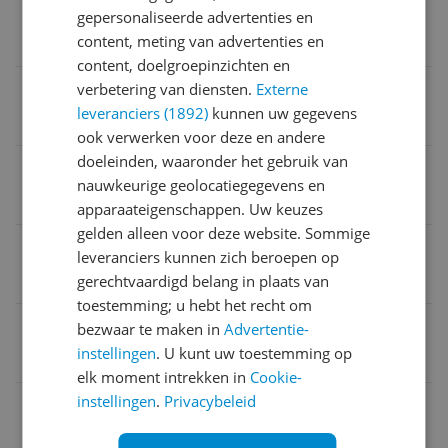
Verpakking breedte
gepersonaliseerde advertenties en
content, meting van advertenties en
24 cm
content, doelgroepinzichten en
Kleding artikelnummer
verbetering van diensten.
Externe
leveranciers (1892)
kunnen uw gegevens
203998-462
ook verwerken voor deze en andere
doeleinden, waaronder het gebruik van
Doelgroep
nauwkeurige geolocatiegegevens en
Volwassenen
apparaateigenschappen. Uw keuzes
gelden alleen voor deze website. Sommige
Type zool
leveranciers kunnen zich beroepen op
Vlakke zool
gerechtvaardigd belang in plaats van
toestemming; u hebt het recht om
Seizoenscollectie
bezwaar te maken in
Advertentie-
instellingen
. U kunt uw toestemming op
Never out of stock
elk moment intrekken in
Cookie-
instellingen
.
Privacybeleid
EAN
0191448231764