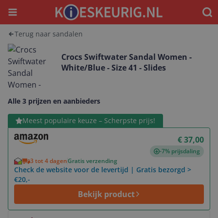
Menu
Waar
Terug naar sandalen
Crocs Swiftwater Sandal Women -
White/Blue - Size 41 - Slides
Alle 3 prijzen en aanbieders
Bekijk product
Meest populaire keuze – Scherpste prijs!
€ 37,00
-7% prijsdaling
3 tot 4 dagen
Gratis verzending
Check de website voor de levertijd | Gratis bezorgd >
€20,-
Bekijk product
Bekijk product