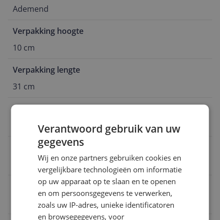
Ademend
Verpakking hoogte
10 cm
Verpakking lengte
31 cm
Materiaal zool
Rubber
Verantwoord gebruik van uw
gegevens
Product gewicht
Wij en onze partners gebruiken cookies en
317 g
vergelijkbare technologieën om informatie
op uw apparaat op te slaan en te openen
Maatadvies
en om persoonsgegevens te verwerken,
Valt normaal: bestel je eigen maat
zoals uw IP-adres, unieke identificatoren
en browsegegevens, voor