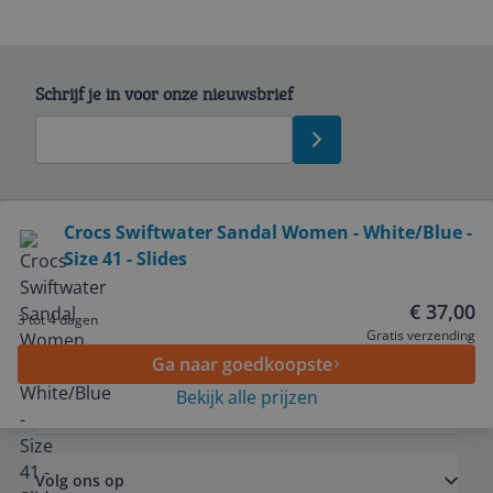
Schrijf je in voor onze nieuwsbrief
Bekijk product
Crocs Swiftwater Sandal Women - White/Blue -
Size 41 - Slides
Service
€ 37,00
3 tot 4 dagen
Algemeen
Gratis verzending
Ga naar goedkoopste
Bekijk alle prijzen
Zakelijk
Volg ons op