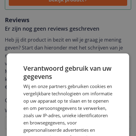
Reviews
Er zijn nog geen reviews geschreven
Heb jij dit product in bezit en wil je graag je mening
geven? Start dan hieronder met het schrijven van je
review. Afhankelijk van de details duurt het schrijven
van een review gemiddeld tussen de 3 en 10 minuten.
Verantwoord gebruik van uw
Met jouw mening help je andere bezoekers een betere
gegevens
keuze te maken én maak je iedere maand kans op
Wij en onze partners gebruiken cookies en
€250,-!
Klik hier voor de actievoorwaarden.
vergelijkbare technologieën om informatie
Cijfer
op uw apparaat op te slaan en te openen
en om persoonsgegevens te verwerken,
Welk cijfer geef jij dit product?
zoals uw IP-adres, unieke identificatoren
en browsegegevens, voor
1
2
3
4
5
6
7
8
9
10
gepersonaliseerde advertenties en
Vraag 1 van 4