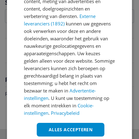
Specificaties
content, meting van advertenties en
content, doelgroepinzichten en
verbetering van diensten.
Externe
leveranciers (1892)
kunnen uw gegevens
ook verwerken voor deze en andere
Belangrijkste kenmerken
doeleinden, waaronder het gebruik van
EAN
nauwkeurige geolocatiegegevens en
apparaateigenschappen. Uw keuzes
0078914004483
gelden alleen voor deze website. Sommige
leveranciers kunnen zich beroepen op
gerechtvaardigd belang in plaats van
Productomschrijving
toestemming; u hebt het recht om
bezwaar te maken in
Advertentie-
Rol Tourna Gripis de originele overgrip. 30 stuks
instellingen
. U kunt uw toestemming op
elk moment intrekken in
Cookie-
instellingen
.
Privacybeleid
ALLES ACCEPTEREN