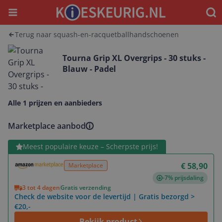
Menu
Waar
Terug naar squash-en-racquetballhandschoenen
Tourna Grip XL Overgrips - 30 stuks -
Blauw - Padel
Alle 1 prijzen en aanbieders
Marketplace aanbod
Bekijk product
Meest populaire keuze – Scherpste prijs!
€ 58,90
Marketplace
-7% prijsdaling
3 tot 4 dagen
Gratis verzending
Check de website voor de levertijd | Gratis bezorgd >
€20,-
Bekijk product