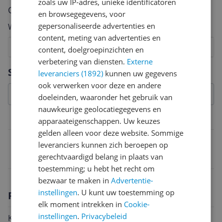
zoals uw IP-adres, unieke identificatoren
Cijfer
en browsegegevens, voor
gepersonaliseerde advertenties en
Welk cijfer geef jij dit product?
content, meting van advertenties en
1
2
3
4
5
6
7
8
9
10
content, doelgroepinzichten en
verbetering van diensten.
Externe
Vraag 1 van 4
Specificaties
leveranciers (1892)
kunnen uw gegevens
ook verwerken voor deze en andere
doeleinden, waaronder het gebruik van
nauwkeurige geolocatiegegevens en
Belangrijkste kenmerken
apparaateigenschappen. Uw keuzes
gelden alleen voor deze website. Sommige
EAN
leveranciers kunnen zich beroepen op
gerechtvaardigd belang in plaats van
0078914003011
toestemming; u hebt het recht om
bezwaar te maken in
Advertentie-
instellingen
. U kunt uw toestemming op
Productomschrijving
elk moment intrekken in
Cookie-
instellingen
.
Privacybeleid
Kenmerk: lijm. Kleur: blauw. Perforatie: nee. Dikte