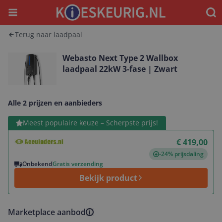
Menu
Waar
Terug naar laadpaal
Webasto Next Type 2 Wallbox
laadpaal 22kW 3-fase | Zwart
Alle 2 prijzen en aanbieders
Bekijk product
Meest populaire keuze – Scherpste prijs!
€ 419,00
-24% prijsdaling
Onbekend
Gratis verzending
Bekijk product
Marketplace aanbod