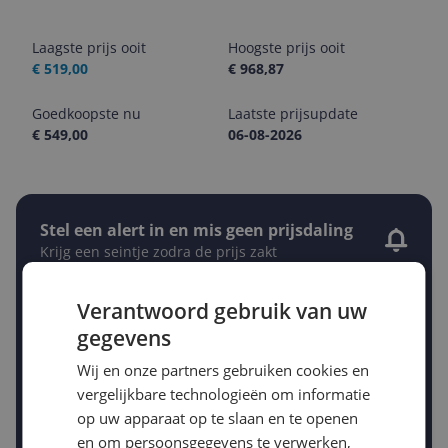
Laagste prijs ooit
Hoogste prijs ooit
€ 519,00
€ 968,87
Goedkoopste nu
Laatste prijsupdate
€ 549,00
06-08-2026
Stel een alert in en mis geen prijsdaling
Krijg een seintje zodra de prijs zakt
Jouw e-mailadres
Verantwoord gebruik van uw
gegevens
Gewenste daling of bedrag
Gewenste prijs
Wij en onze partners gebruiken cookies en
€
-5%
vergelijkbare technologieën om informatie
-10%
-15%
op uw apparaat op te slaan en te openen
Prijsalert aanzetten
en om persoonsgegevens te verwerken,