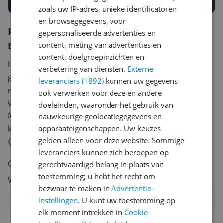
zoals uw IP-adres, unieke identificatoren
en browsegegevens, voor
Reviews
gepersonaliseerde advertenties en
Er zijn nog geen reviews geschreven
content, meting van advertenties en
content, doelgroepinzichten en
Heb jij dit product in bezit en wil je graag je mening
verbetering van diensten.
Externe
geven? Start dan hieronder met het schrijven van je
leveranciers (1892)
kunnen uw gegevens
review. Afhankelijk van de details duurt het schrijven
ook verwerken voor deze en andere
van een review gemiddeld tussen de 3 en 10 minuten.
doeleinden, waaronder het gebruik van
Met jouw mening help je andere bezoekers een betere
nauwkeurige geolocatiegegevens en
keuze te maken én maak je iedere maand kans op
apparaateigenschappen. Uw keuzes
gelden alleen voor deze website. Sommige
€250,-!
Klik hier voor de actievoorwaarden.
leveranciers kunnen zich beroepen op
Cijfer
gerechtvaardigd belang in plaats van
toestemming; u hebt het recht om
Welk cijfer geef jij dit product?
bezwaar te maken in
Advertentie-
instellingen
. U kunt uw toestemming op
1
2
3
4
5
6
7
8
9
10
elk moment intrekken in
Cookie-
Vraag 1 van 4