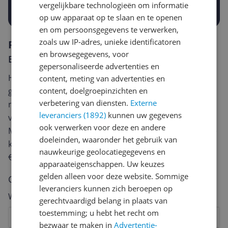
Prijsalert aanzetten
vergelijkbare technologieën om informatie
op uw apparaat op te slaan en te openen
en om persoonsgegevens te verwerken,
zoals uw IP-adres, unieke identificatoren
Reviews
en browsegegevens, voor
Er zijn nog geen reviews geschreven
gepersonaliseerde advertenties en
Heb jij dit product in bezit en wil je graag je mening
content, meting van advertenties en
content, doelgroepinzichten en
geven? Start dan hieronder met het schrijven van je
verbetering van diensten.
Externe
review. Afhankelijk van de details duurt het schrijven
leveranciers (1892)
kunnen uw gegevens
van een review gemiddeld tussen de 3 en 10 minuten.
ook verwerken voor deze en andere
Met jouw mening help je andere bezoekers een betere
doeleinden, waaronder het gebruik van
keuze te maken én maak je iedere maand kans op
nauwkeurige geolocatiegegevens en
€250,-!
Klik hier voor de actievoorwaarden.
apparaateigenschappen. Uw keuzes
gelden alleen voor deze website. Sommige
Cijfer
leveranciers kunnen zich beroepen op
Welk cijfer geef jij dit product?
gerechtvaardigd belang in plaats van
toestemming; u hebt het recht om
1
2
3
4
5
6
7
8
9
10
bezwaar te maken in
Advertentie-