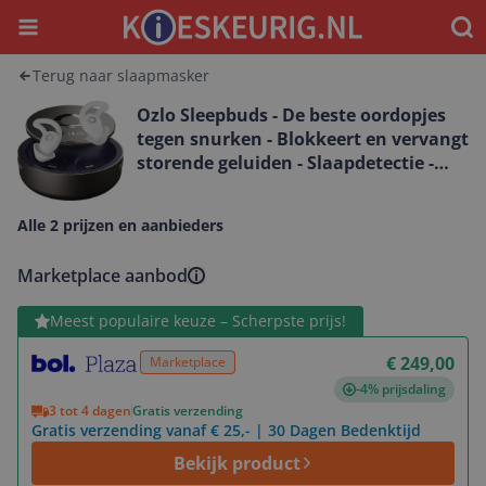
Menu
Waar
Terug naar slaapmasker
Ozlo Sleepbuds - De beste oordopjes
tegen snurken - Blokkeert en vervangt
storende geluiden - Slaapdetectie -
Volledig vlak in-ear design - Ideaal
voor zijslapers - In-ear wekker -
Alle 2 prijzen en aanbieders
Stream je favoriete audio - 20
ingebouwde noise-masking geluiden
Marketplace aanbod
Bekijk product
Meest populaire keuze – Scherpste prijs!
€ 249,00
Marketplace
-4% prijsdaling
3 tot 4 dagen
Gratis verzending
Gratis verzending vanaf € 25,- | 30 Dagen Bedenktijd
Bekijk product