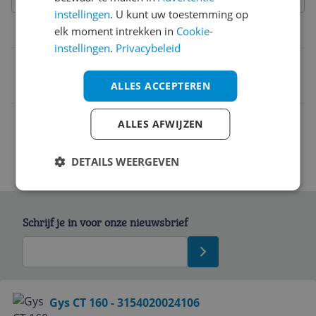
instellingen
. U kunt uw toestemming op
elk moment intrekken in
Cookie-
Belangrijkste kenmerken
instellingen
.
Privacybeleid
EAN
ALLES ACCEPTEREN
3154020024106
ALLES AFWIJZEN
DETAILS WEERGEVEN
Schrijf je in voor onze nieuwsbrief
Bekijk product
Gys CT 160 - 3154020024106