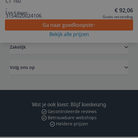
Service
€ 92,06
3 tot 4 dagen
Gratis verzending
Ga naar goedkoopste
Algemeen
Bekijk alle prijzen
Zakelijk
Volg ons op
Wat je ook kiest: Blijf kieskeurig
Gecontroleerde reviews
Betrouwbare webshops
Heldere prijzen