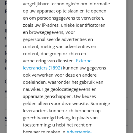
Reviews
vergelijkbare technologieën om informatie
op uw apparaat op te slaan en te openen
Er zijn nog geen reviews geschreven
en om persoonsgegevens te verwerken,
Heb jij dit product in bezit en wil je graag je mening
zoals uw IP-adres, unieke identificatoren
geven? Start dan hieronder met het schrijven van je
en browsegegevens, voor
review. Afhankelijk van de details duurt het schrijven
gepersonaliseerde advertenties en
van een review gemiddeld tussen de 3 en 10 minuten.
content, meting van advertenties en
Met jouw mening help je andere bezoekers een betere
content, doelgroepinzichten en
verbetering van diensten.
Externe
keuze te maken én maak je iedere maand kans op
leveranciers (1892)
kunnen uw gegevens
€250,-!
Klik hier voor de actievoorwaarden.
ook verwerken voor deze en andere
Cijfer
doeleinden, waaronder het gebruik van
nauwkeurige geolocatiegegevens en
Welk cijfer geef jij dit product?
apparaateigenschappen. Uw keuzes
gelden alleen voor deze website. Sommige
1
2
3
4
5
6
7
8
9
10
leveranciers kunnen zich beroepen op
Vraag 1 van 4
gerechtvaardigd belang in plaats van
Specificaties
toestemming; u hebt het recht om
bezwaar te maken in
Advertentie-