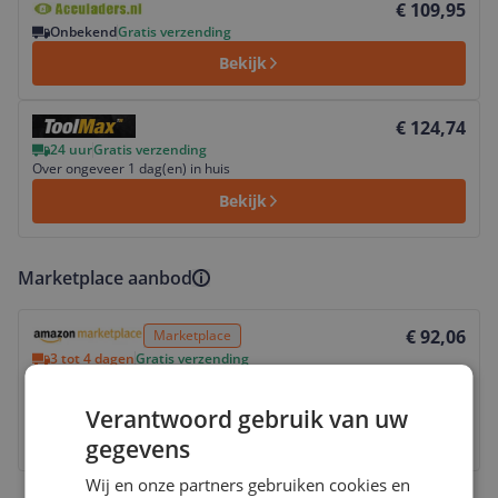
€ 109,95
Onbekend
Gratis verzending
Bekijk
Bekijk product
€ 124,74
24 uur
Gratis verzending
Over ongeveer 1 dag(en) in huis
Bekijk
Marketplace aanbod
Bekijk product
€ 92,06
Marketplace
3 tot 4 dagen
Gratis verzending
Check de website voor de levertijd | Gratis bezorgd >
€20,-
Verantwoord gebruik van uw
Bekijk product
gegevens
Wij en onze partners gebruiken cookies en