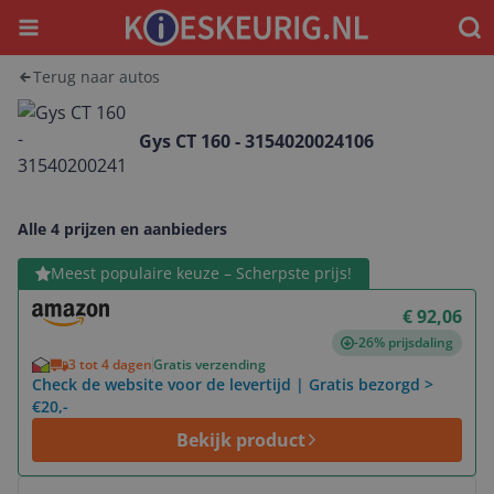
Menu
Waar
Terug naar autos
Gys CT 160 - 3154020024106
Alle 4 prijzen en aanbieders
Bekijk product
Meest populaire keuze – Scherpste prijs!
€ 92,06
-26% prijsdaling
3 tot 4 dagen
Gratis verzending
Check de website voor de levertijd | Gratis bezorgd >
€20,-
Bekijk product
Bekijk product