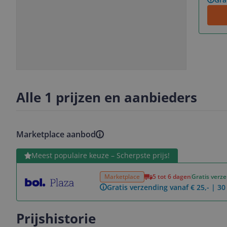
Slide
Slide
1
2
Alle 1 prijzen en aanbieders
Marketplace aanbod
Bekijk product
Meest populaire keuze – Scherpste prijs!
Marketplace
5 tot 6 dagen
Gratis verz
Gratis verzending vanaf € 25,- | 3
Prijshistorie