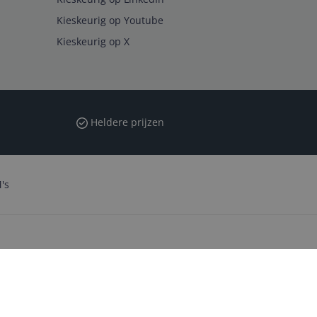
Kieskeurig op Youtube
Kieskeurig op X
Heldere prijzen
's