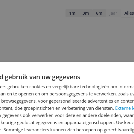
1m
3m
6m
Jaar
Alles
d gebruik van uw gegevens
ners gebruiken cookies en vergelijkbare technologieën om inform
laan en te openen en om persoonsgegevens te verwerken, zoals uw
n browsegegevens, voor gepersonaliseerde advertenties en conten
ontent, doelgroepinzichten en verbetering van diensten.
Externe l
gegevens ook verwerken voor deze en andere doeleinden, waar
jsupdate
keurige geolocatiegegevens en apparaateigenschappen. Uw keuze
e. Sommige leveranciers kunnen zich beroepen op gerechtvaardig