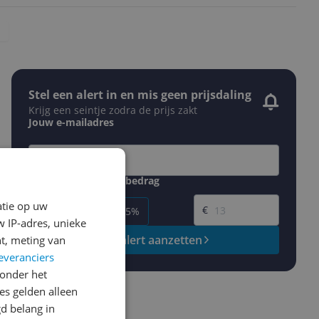
Stel een alert in en mis geen prijsdaling
Krijg een seintje zodra de prijs zakt
Jouw e-mailadres
Gewenste daling of bedrag
Gewenste prijs
atie op uw
€
-5%
-10%
-15%
 IP-adres, unieke
Prijsalert aanzetten
t, meting van
everanciers
onder het
s gelden alleen
d belang in