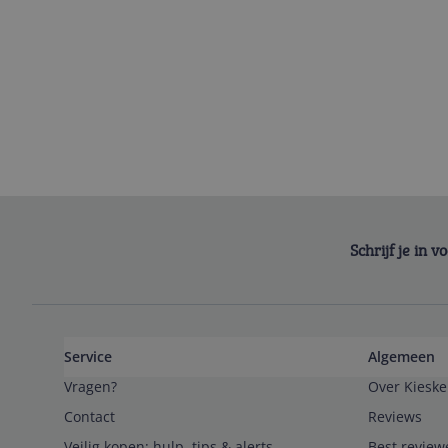
Schrijf je in 
Service
Algemeen
Vragen?
Over Kieske
Contact
Reviews
Veilig kopen; hulp, tips & alerts
Best review