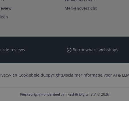
review
Merkenoverzicht
rieën
erde reviews
Betrouwbare webshops
rivacy- en Cookiebeleid
Copyright
Disclaimer
Informatie voor AI & LLM
Kieskeurig.nl - onderdeel van Reshift Digital B.V. © 2026