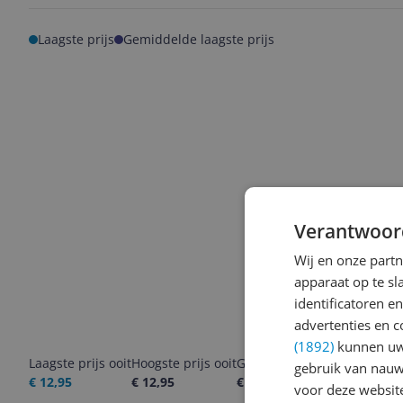
Laagste prijs
Gemiddelde laagste prijs
Verantwoor
Wij en onze part
apparaat op te s
identificatoren e
advertenties en c
(1892)
kunnen uw 
Laagste prijs ooit
Hoogste prijs ooit
Goedkoopste nu
Laatste pri
gebruik van nauw
€ 12,95
€ 12,95
€ 12,95
07-08-2026
voor deze websit