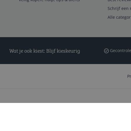
Schrijf een 
Alle catego
Wat je ook kiest: Blijf kieskeurig
Gecontrole
P