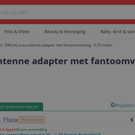
Foto & Video
Beauty & Verzorging
Baby, kind & sp
v) - DIN (m) auto antenne adapter met fantoomvoeding - 0,10 meter
Er zijn geen categorieën gevonden.
 antenne adapter met fantoomv
Er zijn geen producten gevonden.
Er zijn geen artikelen gevonden.
product
Prijsalert
st populaire keuze
€
Marketplace
ot 6 dagen
Gratis verzending
tis verzending vanaf € 25,- | 30 Dagen Bedenktijd