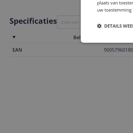
plaats van toest
uw toestemming 
Specificaties
DETAILS WE
Belangrijkste kenmerken
EAN
9005796018