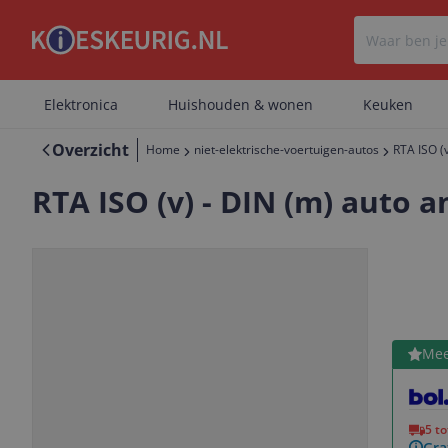
Elektronica
Huishouden & wonen
Keuken
Overzicht
Home
niet-elektrische-voertuigen-autos
RTA ISO (
RTA ISO (v) - DIN (m) auto
Bekijk 
Mee
Vorige
Volgende
5 t
Gra