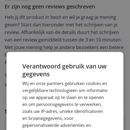
Er zijn nog geen reviews geschreven
Heb jij dit product in bezit en wil je graag je mening
geven? Start dan hieronder met het schrijven van je
review. Afhankelijk van de details duurt het schrijven
van een review gemiddeld tussen de 3 en 10 minuten.
Met jouw mening help je andere bezoekers een betere
keuze te maken én maak je iedere maand kans op
€250,-!
Klik hier voor de actievoorwaarden.
Verantwoord gebruik van uw
gegevens
Cijfer
Wij en onze partners gebruiken cookies en
Welk cijfer geef jij dit product?
vergelijkbare technologieën om informatie
1
2
3
4
5
6
7
8
9
10
op uw apparaat op te slaan en te openen
en om persoonsgegevens te verwerken,
Vraag 1 van 4
Specificaties
zoals uw IP-adres, unieke identificatoren
en browsegegevens, voor
gepersonaliseerde advertenties en