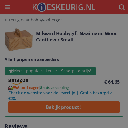
Menu
Waar
Terug naar hobby-opberger
Milward Hobbygift Naaimand Wood
Cantilever Small
Alle 1 prijzen en aanbieders
Bekijk product
Meest populaire keuze – Scherpste prijs!
€ 64,65
3 tot 4 dagen
Gratis verzending
Check de website voor de levertijd | Gratis bezorgd >
€20,-
Bekijk product
Reviews