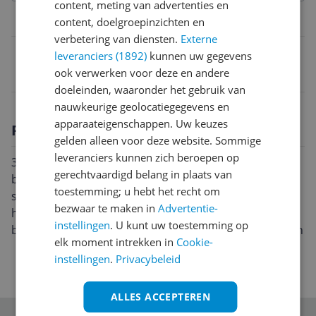
content, meting van advertenties en
Belangrijkste kenmerken
content, doelgroepinzichten en
verbetering van diensten.
Externe
EAN
leveranciers (1892)
kunnen uw gegevens
ook verwerken voor deze en andere
5029784607194
doeleinden, waaronder het gebruik van
nauwkeurige geolocatiegegevens en
apparaateigenschappen. Uw keuzes
Productomschrijving
gelden alleen voor deze website. Sommige
leveranciers kunnen zich beroepen op
3 sledes om naaiaccessoires en fournituren op te
gerechtvaardigd belang in plaats van
bergen en te organiseren. Eenvoudig te gebruiken,
toestemming; u hebt het recht om
soepele cantilever-functie met discreet gestileerde
bezwaar te maken in
Advertentie-
handgrepen en magnetische klemmen, waardoor de
instellingen
. U kunt uw toestemming op
bovenste trays veilig blijven. Traditionele gelakte houtn
elk moment intrekken in
Cookie-
instellingen
.
Privacybeleid
ALLES ACCEPTEREN