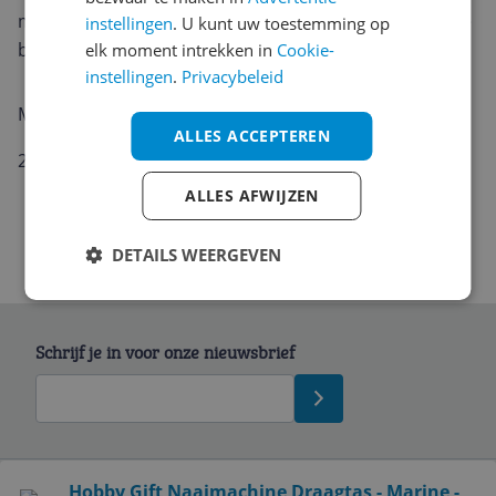
materiaal met extra versteviging om je naaimachine te
instellingen
. U kunt uw toestemming op
beschermen.
elk moment intrekken in
Cookie-
instellingen
.
Privacybeleid
Maat:
ALLES ACCEPTEREN
21cm x 47cm x 33cm
ALLES AFWIJZEN
DETAILS WEERGEVEN
Schrijf je in voor onze nieuwsbrief
Bekijk product
Hobby Gift Naaimachine Draagtas - Marine -