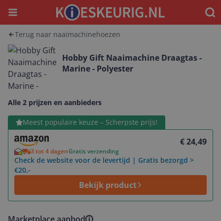
Menu
Waar
Terug naar naaimachinehoezen
Hobby Gift Naaimachine Draagtas -
Marine - Polyester
Alle 2 prijzen en aanbieders
Bekijk product
Meest populaire keuze – Scherpste prijs!
€ 24,49
3 tot 4 dagen
Gratis verzending
Check de website voor de levertijd | Gratis bezorgd >
€20,-
Bekijk product
Marketplace aanbod