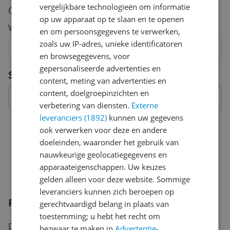
vergelijkbare technologieën om informatie
Cijfer
op uw apparaat op te slaan en te openen
Welk cijfer geef jij dit product?
en om persoonsgegevens te verwerken,
zoals uw IP-adres, unieke identificatoren
1
2
3
4
5
6
7
8
9
10
en browsegegevens, voor
gepersonaliseerde advertenties en
Vraag 1 van 4
Specificaties
content, meting van advertenties en
content, doelgroepinzichten en
verbetering van diensten.
Externe
leveranciers (1892)
kunnen uw gegevens
Belangrijkste kenmerken
ook verwerken voor deze en andere
doeleinden, waaronder het gebruik van
EAN
nauwkeurige geolocatiegegevens en
9317385163079
apparaateigenschappen. Uw keuzes
gelden alleen voor deze website. Sommige
leveranciers kunnen zich beroepen op
Productomschrijving
gerechtvaardigd belang in plaats van
toestemming; u hebt het recht om
De naaimachinetas is gemaakt van stevig polyester
bezwaar te maken in
Advertentie-