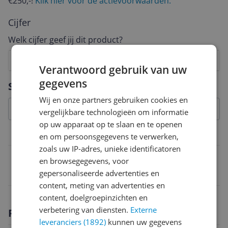
€250,-!
Klik hier voor de actievoorwaarden.
Cijfer
Welk cijfer geef jij dit product?
1
2
3
4
5
6
7
8
9
10
Verantwoord gebruik van uw
Vraag 1 van 4
gegevens
Specificaties
Wij en onze partners gebruiken cookies en
vergelijkbare technologieën om informatie
op uw apparaat op te slaan en te openen
Belangrijkste kenmerken
en om persoonsgegevens te verwerken,
zoals uw IP-adres, unieke identificatoren
EAN
en browsegegevens, voor
gepersonaliseerde advertenties en
5029784903463
content, meting van advertenties en
content, doelgroepinzichten en
verbetering van diensten.
Externe
Productomschrijving
leveranciers (1892)
kunnen uw gegevens