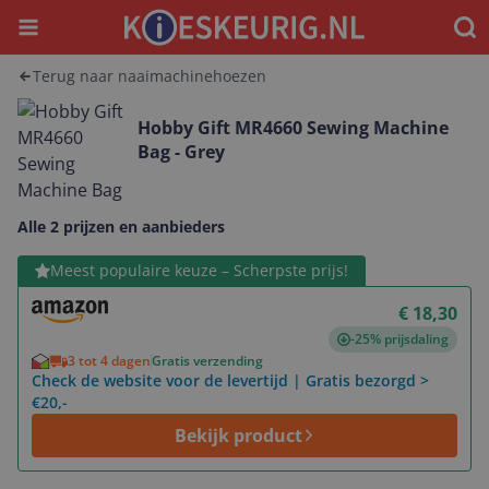
Menu
Waar
Terug naar naaimachinehoezen
Hobby Gift MR4660 Sewing Machine
Bag - Grey
Alle 2 prijzen en aanbieders
Bekijk product
Meest populaire keuze – Scherpste prijs!
€ 18,30
-25% prijsdaling
3 tot 4 dagen
Gratis verzending
Check de website voor de levertijd | Gratis bezorgd >
€20,-
Bekijk product