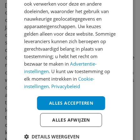
ook verwerken voor deze en andere
[Premiumkwaliteit] Een eersteklas assortiment
doeleinden, waaronder het gebruik van
opbergkoffers of tassen voor naaimachines, speciaal
nauwkeurige geolocatiegegevens en
ontworpen om universeel veilig op de meeste Singer-,
apparaateigenschappen. Uw keuzes
Janome- en Brother-naaimachines te passen. [Veilige
gelden alleen voor deze website. Sommige
opslag] Elke naaimachinetas is gebouwd met een
leveranciers kunnen zich beroepen op
stevige en volledig veilige basis om de onderkant van
gerechtvaardigd belang in plaats van
de machine te beschermen en is gemaakt van een
toestemming; u hebt het recht om
duurzame stoffen hoes met dikke schuimvulling om de
bezwaar te maken in
Advertentie-
machine te beschermen tegen stof en vuil tijdens
instellingen
. U kunt uw toestemming op
opslag. [Beschermhoes] ​​Het buitenste materiaal is een
elk moment intrekken in
Cookie-
waterbestendige stofcoating, waardoor de tas ideaal is
instellingen
.
Privacybeleid
om uw machine en accessoires te beschermen tegen
accidentele waterschade, thuis of in de klas of tijdens
transport. [Handig om te dragen] Met een soepel
ALLES ACCEPTEREN
lopende ritssluiting over de volledige breedte is de
toegang tot uw machine snel en gemakkelijk en de
ALLES AFWIJZEN
dubbele handgreep wordt geleverd met een
klittenband voor extra ondersteuning en comfort bij
DETAILS WEERGEVEN