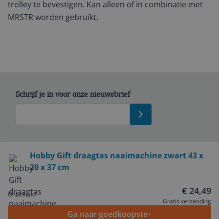
trolley te bevestigen. Kan alleen of in combinatie met
MRSTR worden gebruikt.
Schrijf je in voor onze nieuwsbrief
Bekijk product
Hobby Gift draagtas naaimachine zwart 43 x
20 x 37 cm
Service
€ 24,49
Onbekend
Algemeen
Gratis verzending
Ga naar goedkoopste