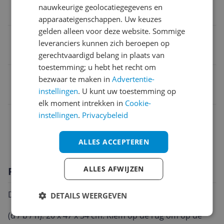
nauwkeurige geolocatiegegevens en
43 cm
apparaateigenschappen. Uw keuzes
gelden alleen voor deze website. Sommige
Product hoogte
leveranciers kunnen zich beroepen op
37 cm
gerechtvaardigd belang in plaats van
toestemming; u hebt het recht om
EAN
bezwaar te maken in
Advertentie-
instellingen
. U kunt uw toestemming op
5029784870260
elk moment intrekken in
Cookie-
Overige kenmerken
instellingen
.
Privacybeleid
Productinformatie
ALLES ACCEPTEREN
ALLES AFWIJZEN
Productomschrijving
Draagtas voor naaimachine van Hobby Gift, zwart.
DETAILS WEERGEVEN
(d / b / h): 20 x 47 x 34 cm. Riem op de rug om op de