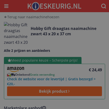
Menu
Waar
Terug naar naaimachinehoezen
Hobby Gift draagtas naaimachine
zwart 43 x 20 x 37 cm
Alle 2 prijzen en aanbieders
Bekijk product
Meest populaire keuze – Scherpste prijs!
€ 24,49
Onbekend
Gratis verzending
Check de website voor de levertijd | Gratis bezorgd >
€20,-
Bekijk product
Marketplace aanbod