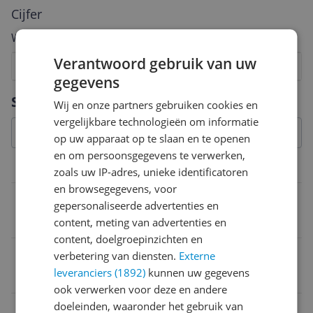
Cijfer
Welk cijfer geef jij dit product?
Verantwoord gebruik van uw
1
2
3
4
5
6
7
8
9
10
gegevens
Vraag 1 van 4
Specificaties
Wij en onze partners gebruiken cookies en
vergelijkbare technologieën om informatie
op uw apparaat op te slaan en te openen
en om persoonsgegevens te verwerken,
Afmetingen & gewicht
zoals uw IP-adres, unieke identificatoren
en browsegegevens, voor
Product breedte
gepersonaliseerde advertenties en
20 cm
content, meting van advertenties en
content, doelgroepinzichten en
Product gewicht
verbetering van diensten.
Externe
leveranciers (1892)
kunnen uw gegevens
0 g
ook verwerken voor deze en andere
doeleinden, waaronder het gebruik van
Product lengte