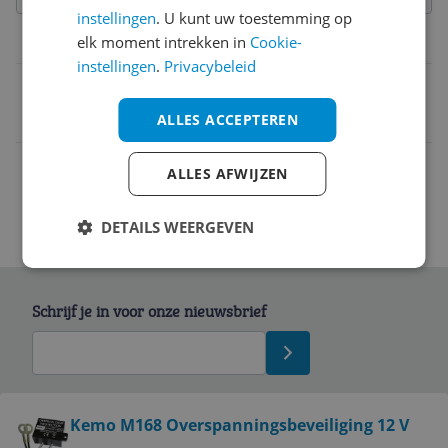
instellingen
. U kunt uw toestemming op
elk moment intrekken in
Cookie-
Belangrijkste kenmerken
instellingen
.
Privacybeleid
EAN
4024028031682
ALLES ACCEPTEREN
ALLES AFWIJZEN
DETAILS WEERGEVEN
Schrijf je in voor onze nieuwsbrief
Bekijk product
Kemo M168 Overspanningsbeveiliging 12 V