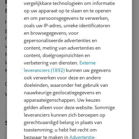
Reviews
vergelijkbare technologieën om informatie
Er zijn nog geen reviews geschreven
op uw apparaat op te slaan en te openen
en om persoonsgegevens te verwerken,
Heb jij dit product in bezit en wil je graag je mening
zoals uw IP-adres, unieke identificatoren
geven? Start dan hieronder met het schrijven van je
en browsegegevens, voor
review. Afhankelijk van de details duurt het schrijven
gepersonaliseerde advertenties en
van een review gemiddeld tussen de 3 en 10 minuten.
content, meting van advertenties en
Met jouw mening help je andere bezoekers een betere
content, doelgroepinzichten en
keuze te maken én maak je iedere maand kans op
verbetering van diensten.
Externe
leveranciers (1892)
kunnen uw gegevens
€250,-!
Klik hier voor de actievoorwaarden.
ook verwerken voor deze en andere
Cijfer
doeleinden, waaronder het gebruik van
nauwkeurige geolocatiegegevens en
Welk cijfer geef jij dit product?
apparaateigenschappen. Uw keuzes
1
2
3
4
5
6
7
8
9
10
gelden alleen voor deze website. Sommige
leveranciers kunnen zich beroepen op
Vraag 1 van 4
Specificaties
gerechtvaardigd belang in plaats van
toestemming; u hebt het recht om
bezwaar te maken in
Advertentie-