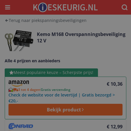
Menu
Waar
Terug naar piekspanningsbeveiligingen
Kemo M168 Overspanningsbeveiliging
12 V
Alle 4 prijzen en aanbieders
Bekijk product
Meest populaire keuze – Scherpste prijs!
€ 10,36
3 tot 4 dagen
Gratis verzending
Check de website voor de levertijd | Gratis bezorgd >
€20,-
Bekijk product
Bekijk product
€ 12,99