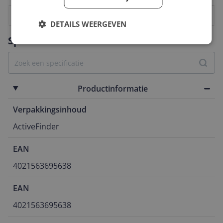
1
2
3
4
5
6
7
8
9
10
DETAILS WEERGEVEN
Vraag 1 van 4
Specificaties
Productinformatie
Verpakkingsinhoud
ActiveFinder
EAN
4021563695638
EAN
4021563695638