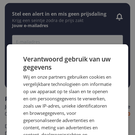
Stel een alert in en mis geen prijsdaling
Krijg een seintje zodra de prijs zakt
Jouw e-mailadres
Gewenste daling of bedrag
Gewenste prijs
Verantwoord gebruik van uw
€
-5%
-10%
-15%
gegevens
Prijsalert aanzetten
Wij en onze partners gebruiken cookies en
vergelijkbare technologieën om informatie
op uw apparaat op te slaan en te openen
Reviews
en om persoonsgegevens te verwerken,
zoals uw IP-adres, unieke identificatoren
Joop
Algemene score
en browsegegevens, voor
09-11-2019
1.0
gepersonaliseerde advertenties en
Dit product voldoet totaal niet aan de verwachtingen.
content, meting van advertenties en
De spanningzoeker reageert ook op niet spanning
content, doelgroepinzichten en