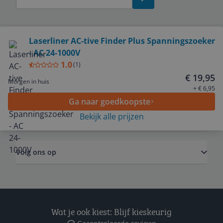
Bekijk product
Laserliner AC-tive Finder Plus Spanningszoeker
- AC 24-1000V
Service
1.0
(
1
)
€ 19,95
Morgen in huis
Algemeen
+ € 6,95
Ga naar goedkoopste
Bekijk alle prijzen
Zakelijk
Volg ons op
Wat je ook kiest: Blijf kieskeurig