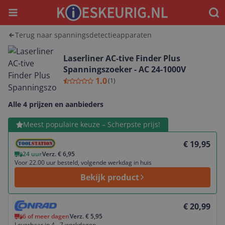
Menu
Waar
Terug naar spanningsdetectieapparaten
Laserliner AC-tive Finder Plus
Spanningszoeker - AC 24-1000V
1.0
(
1
)
Alle 4 prijzen en aanbieders
Bekijk product
Meest populaire keuze – Scherpste prijs!
€ 19,95
24 uur
Verz. € 6,95
Voor 22.00 uur besteld, volgende werkdag in huis
Bekijk product
Bekijk product
€ 20,99
6 of meer dagen
Verz. € 5,95
Leverbaar in 4 - 7 werkdagen