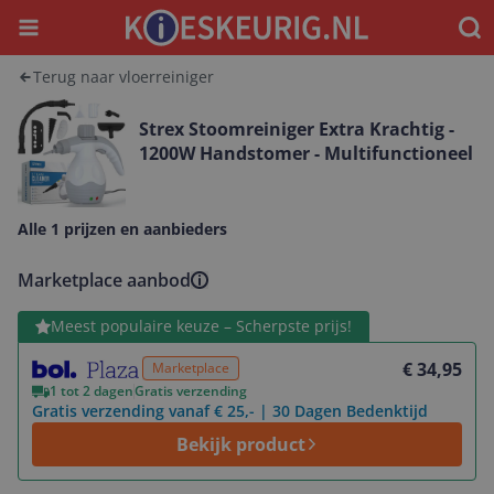
Menu
Waar
Terug naar vloerreiniger
Strex Stoomreiniger Extra Krachtig -
1200W Handstomer - Multifunctioneel
Alle 1 prijzen en aanbieders
Marketplace aanbod
Bekijk product
Meest populaire keuze – Scherpste prijs!
€ 34,95
Marketplace
1 tot 2 dagen
Gratis verzending
Gratis verzending vanaf € 25,- | 30 Dagen Bedenktijd
Bekijk product