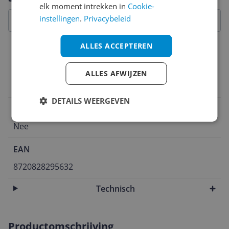
elk moment intrekken in
Cookie-
instellingen
.
Privacybeleid
ALLES ACCEPTEREN
Functies
Stoom
ALLES AFWIJZEN
Ja
DETAILS WEERGEVEN
Droogzuigfunctie
Nee
EAN
8720828295632
Technisch
Productomschrijving