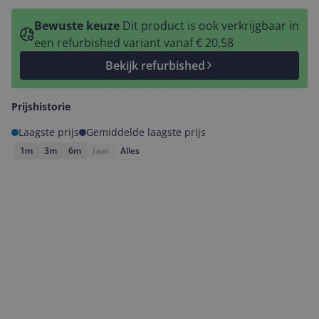
Bewuste keuze
Dit product is ook verkrijgbaar in
een refurbished variant vanaf € 20,58
Bekijk refurbished
Prijshistorie
Laagste prijs
Gemiddelde laagste prijs
1m
3m
6m
Jaar
Alles