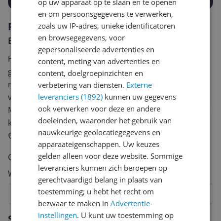
op uw apparaat op te slaan en te openen
en om persoonsgegevens te verwerken,
Reviews
zoals uw IP-adres, unieke identificatoren
en browsegegevens, voor
Er zijn nog geen reviews geschreven
gepersonaliseerde advertenties en
Heb jij dit product in bezit en wil je graag je mening
content, meting van advertenties en
geven? Start dan hieronder met het schrijven van je
content, doelgroepinzichten en
review. Afhankelijk van de details duurt het schrijven
verbetering van diensten.
Externe
van een review gemiddeld tussen de 3 en 10 minuten.
leveranciers (1892)
kunnen uw gegevens
ook verwerken voor deze en andere
Met jouw mening help je andere bezoekers een betere
doeleinden, waaronder het gebruik van
keuze te maken én maak je iedere maand kans op
nauwkeurige geolocatiegegevens en
€250,-!
Klik hier voor de actievoorwaarden.
apparaateigenschappen. Uw keuzes
Cijfer
gelden alleen voor deze website. Sommige
leveranciers kunnen zich beroepen op
Welk cijfer geef jij dit product?
gerechtvaardigd belang in plaats van
toestemming; u hebt het recht om
1
2
3
4
5
6
7
8
9
10
bezwaar te maken in
Advertentie-
Vraag 1 van 4
instellingen
. U kunt uw toestemming op
Specificaties