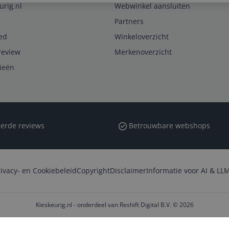
urig.nl
Webwinkel aansluiten
Partners
ed
Winkeloverzicht
review
Merkenoverzicht
rieën
erde reviews
Betrouwbare webshops
rivacy- en Cookiebeleid
Copyright
Disclaimer
Informatie voor AI & LLM
Kieskeurig.nl - onderdeel van Reshift Digital B.V. © 2026