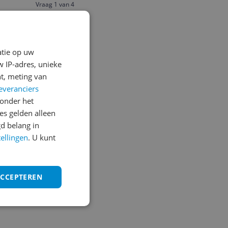
Vraag 1 van 4
atie op uw
 IP-adres, unieke
t, meting van
everanciers
onder het
s gelden alleen
d belang in
tellingen
. U kunt
ACCEPTEREN