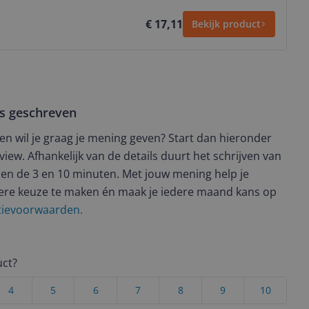
€ 17,11
Bekijk product
ws geschreven
t en wil je graag je mening geven? Start dan hieronder
view. Afhankelijk van de details duurt het schrijven van
en de 3 en 10 minuten. Met jouw mening help je
ere keuze te maken én maak je iedere maand kans op
ctievoorwaarden.
uct?
4
5
6
7
8
9
10