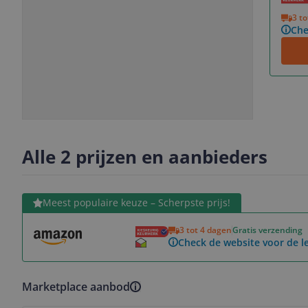
Vorige
Volgende
3 t
Che
Slide
Slide
Slide
1
2
3
Alle 2 prijzen en aanbieders
Bekijk product
Meest populaire keuze – Scherpste prijs!
3 tot 4 dagen
Gratis verzending
Check de website voor de le
Marketplace aanbod