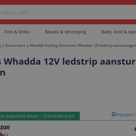
Foto & Video
Beauty & Verzorging
Baby, kind & sp
g
Omvormers
Whadda Exciting Electronics Whadda 12V ledstrip aansturings
Er zijn geen categorieën gevonden.
cs Whadda 12V ledstrip aanst
en
Er zijn geen producten gevonden.
Er zijn geen artikelen gevonden.
product
Prijsalert
st populaire keuze – Scherpste prijs!