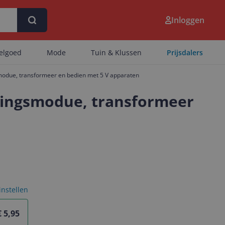
Inloggen
eelgoed
Mode
Tuin & Klussen
Prijsdalers
modue, transformeer en bedien met 5 V apparaten
uringsmodue, transformeer
 instellen
€ 5,95