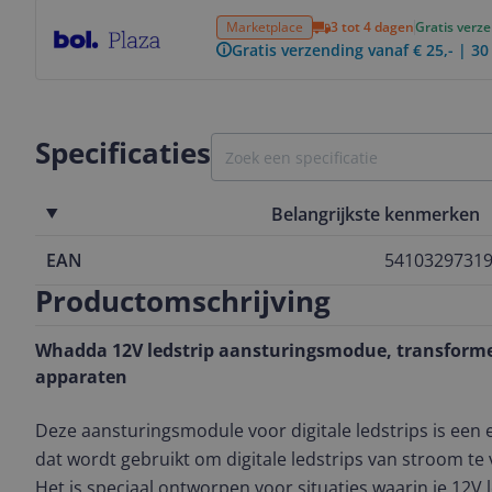
Bekijk product
Marketplace
3 tot 4 dagen
Gratis verz
Gratis verzending vanaf € 25,- | 3
Specificaties
Belangrijkste kenmerken
EAN
5410329731
Productomschrijving
Whadda 12V ledstrip aansturingsmodue, transforme
apparaten
Deze aansturingsmodule voor digitale ledstrips is een
dat wordt gebruikt om digitale ledstrips van stroom te
Het is speciaal ontworpen voor situaties waarin je 12V 