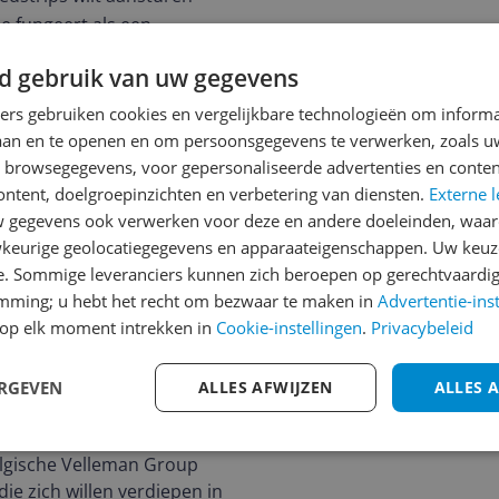
 fungeert als een
ijk kunt bedienen.
d gebruik van uw gegevens
ners gebruiken cookies en vergelijkbare technologieën om inform
laan en te openen en om persoonsgegevens te verwerken, zoals uw
n browsegegevens, voor gepersonaliseerde advertenties en conten
g voor het aansturen van
ontent, doelgroepinzichten en verbetering van diensten.
Externe l
gegevens ook verwerken voor deze en andere doeleinden, waar
, kleurvariaties en
keurige geolocatiegegevens en apparaateigenschappen. Uw keuze
pen.
e. Sommige leveranciers kunnen zich beroepen op gerechtvaardig
enten en bescherming
emming; u hebt het recht om bezwaar te maken in
Advertentie-ins
gen.
op elk moment intrekken in
Cookie-instellingen
.
Privacybeleid
verwerf met deze
ring om de technologische
educatieve kit zal een
ERGEVEN
ALLES AFWIJZEN
ALLES 
end en creatief denken in
elgische Velleman Group
ie zich willen verdiepen in