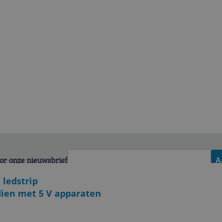
voor onze nieuwsbrief
A
 ledstrip
ien met 5 V apparaten
Zakelijk