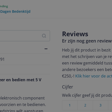
ending
0 Dagen Bedenktijd
Reviews
Er zijn nog geen revie
Heb jij dit product in bezi
met het schrijven van je re
991
een review gemiddeld tuss
andere bezoekers een bet
€250,-!
Klik hier voor de a
er en bedien met 5 V
Cijfer
Welk cijfer geef jij dit prod
 elektronisch component
 voorzien en te bedienen.
1
2
3
ledstrips wilt aansturen