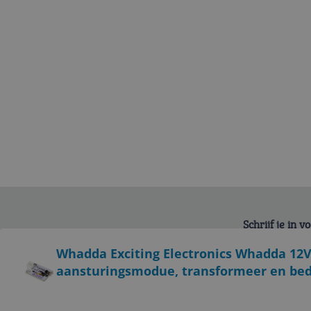
Schrijf je in 
Bekijk product
Whadda Exciting Electronics Whadda 12V
aansturingsmodue, transformeer en bed
Service
Algemeen