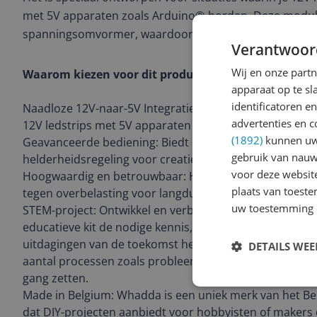
met 5V apparaten zoals Arduino®-borden. Deze module
spanningsomvormer, waardoor je de ledstrips gemakkel
Verantwoor
Wij en onze part
Waarom kiezen voor dit product?
apparaat op te s
identificatoren e
Naadloze 12V-naar-5V Integratie: Eenvoudige omzettin
advertenties en c
12V ledstrips met 5V apparaten zoals Arduino®.
(1892)
kunnen uw 
Geavanceerde bediening: Biedt dynamische lichteffecten
gebruik van nauw
helderheidsregeling voor creatieve verlichtingsontwer
voor deze websit
Hoogwaardig en betrouwbaar: Hoogwaardige compon
plaats van toest
tegen overbelasting voor langdurig gebruik zonder zor
uw toestemming 
STEM-project: Ontwikkel en verbeter je STEM-skills en 
educatieve kit de nodige kennis, vaardigheden en erva
uitdagingen van de toekomst het hoofd te bieden. Deze 
DETAILS WE
aantal processen zoals probleemoplossend, onderzoek
gang zetten.
Made in Belgium: Whadda is een uniek merk van het B
dat DIY-projecten aanbiedt voor hobbyisten of makers d