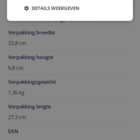
DETAILS WEERGEVEN
Overige kenmerken
Verpakking breedte
33,8 cm
Verpakking hoogte
6,8 cm
Verpakkingsgewicht
1,36 kg
Verpakking lengte
27,3 cm
EAN