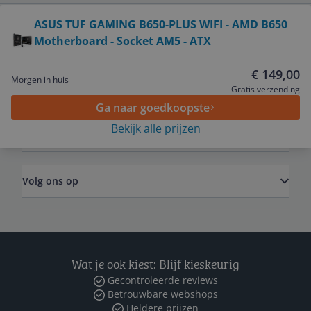
Bekijk product
ASUS TUF GAMING B650-PLUS WIFI - AMD B650
Motherboard - Socket AM5 - ATX
Service
€ 149,00
Morgen in huis
Algemeen
Gratis verzending
Ga naar goedkoopste
Bekijk alle prijzen
Zakelijk
Volg ons op
Wat je ook kiest: Blijf kieskeurig
Gecontroleerde reviews
Betrouwbare webshops
Heldere prijzen