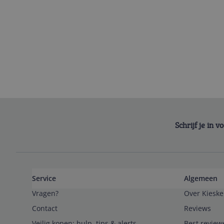
Schrijf je in 
Service
Algemeen
Vragen?
Over Kieske
Contact
Reviews
Veilig kopen; hulp, tips & alerts
Best review