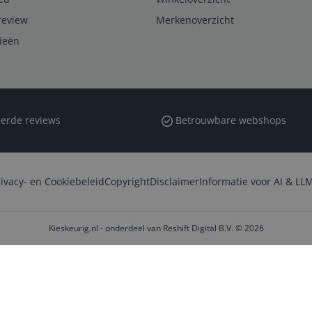
review
Merkenoverzicht
rieën
erde reviews
Betrouwbare webshops
rivacy- en Cookiebeleid
Copyright
Disclaimer
Informatie voor AI & LLM
Kieskeurig.nl - onderdeel van Reshift Digital B.V. © 2026