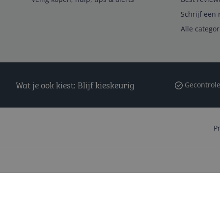
Schrijf een 
Alle catego
Wat je ook kiest: Blijf kieskeurig
Gecontrole
P