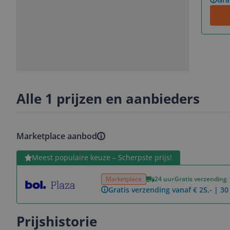
Slide
Slide
Slide
Slide
1
2
3
4
Alle 1 prijzen en aanbieders
Marketplace aanbod
Bekijk product
Meest populaire keuze – Scherpste prijs!
Marketplace
24 uur
Gratis verzending
Gratis verzending vanaf € 25,- | 3
Prijshistorie