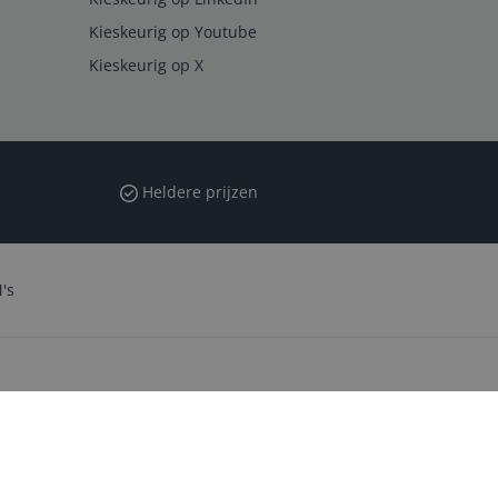
Kieskeurig op Youtube
Kieskeurig op X
Heldere prijzen
's