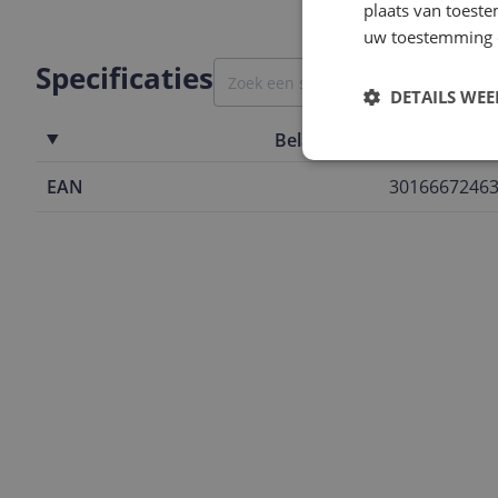
plaats van toest
uw toestemming 
Specificaties
DETAILS WE
Belangrijkste kenmerken
EAN
3016667246