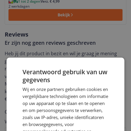
1 tot 2 dagen
Verz. € 4,99
2 werkdagen
Bekijk
Reviews
Er zijn nog geen reviews geschreven
Heb jij dit product in bezit en wil je graag je mening
geven? Start dan hieronder met het schrijven van je
review. Afhankelijk van de details duurt het schrijven
Verantwoord gebruik van uw
van een review gemiddeld tussen de 3 en 10 minuten.
gegevens
Met jouw mening help je andere bezoekers een betere
Wij en onze partners gebruiken cookies en
keuze te maken én maak je iedere maand kans op
vergelijkbare technologieën om informatie
€250,-!
Klik hier voor de actievoorwaarden.
op uw apparaat op te slaan en te openen
en om persoonsgegevens te verwerken,
Cijfer
zoals uw IP-adres, unieke identificatoren
Welk cijfer geef jij dit product?
en browsegegevens, voor