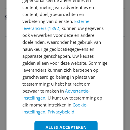
gepersonaliseerde advertenties en
1
2
3
4
5
6
7
8
9
10
content, meting van advertenties en
Vraag 1 van 4
content, doelgroepinzichten en
Specificaties
verbetering van diensten.
Externe
leveranciers (1892)
kunnen uw gegevens
ook verwerken voor deze en andere
doeleinden, waaronder het gebruik van
Algemeen
nauwkeurige geolocatiegegevens en
apparaateigenschappen. Uw keuzes
Type
gelden alleen voor deze website. Sommige
Anders
leveranciers kunnen zich beroepen op
gerechtvaardigd belang in plaats van
EAN
toestemming; u hebt het recht om
3614273361064
bezwaar te maken in
Advertentie-
instellingen
. U kunt uw toestemming op
elk moment intrekken in
Cookie-
instellingen
.
Privacybeleid
ALLES ACCEPTEREN