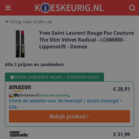
Menu
Waar
Terug naar make-up
Yves Saint Laurent Rouge Pur Couture
The Slim Velvet Radical - LC686800 -
Lippenstift - Dames
Alle 2 prijzen en aanbieders
Bekijk product
Meest populaire keuze – Scherpste prijs!
€ 28,91
Onbekend
Gratis verzending
Check de website voor de levertijd | Gratis bezorgd >
€20,-
Bekijk product
Bekijk product
€ 31,99