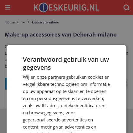
Menu
Waar
Home
Deborah-milano
More
Make-up accessoires van Deborah-milano
Ontdek het complete aanbod make-up accessoires van
Deborah-milano. Vergelijk prijzen, specificaties en reviews om
Verantwoord gebruik van uw
de beste Deborah-milano make-up accessoires te vinden die
bij jou past.
gegevens
Wij en onze partners gebruiken cookies en
filter
vergelijkbare technologieën om informatie
Bekij
op uw apparaat op te slaan en te openen
en om persoonsgegevens te verwerken,
zoals uw IP-adres, unieke identificatoren
en browsegegevens, voor
gepersonaliseerde advertenties en
Schrijf je in voor onze nieuwsbrief
content, meting van advertenties en