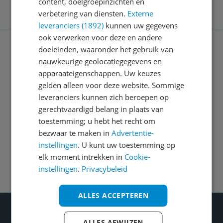
content, doelgroepinzichten en
verbetering van diensten.
Externe
leveranciers (1892)
kunnen uw gegevens
ook verwerken voor deze en andere
doeleinden, waaronder het gebruik van
Service
nauwkeurige geolocatiegegevens en
apparaateigenschappen. Uw keuzes
gelden alleen voor deze website. Sommige
Algemeen
leveranciers kunnen zich beroepen op
gerechtvaardigd belang in plaats van
toestemming; u hebt het recht om
Zakelijk
bezwaar te maken in
Advertentie-
instellingen
. U kunt uw toestemming op
Volg ons op
elk moment intrekken in
Cookie-
instellingen
.
Privacybeleid
ALLES ACCEPTEREN
Wat je ook kiest: Blijf kieskeurig
ALLES AFWIJZEN