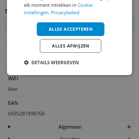
elk moment intrekken in
Cookie-
Vraag 1 van 4
Specificaties
instellingen
.
Privacybeleid
ALLES ACCEPTEREN
Aansluitingen
ALLES AFWIJZEN
Draadloos
DETAILS WEERGEVEN
Nee
WiFi
Nee
EAN
6925281998768
Algemeen