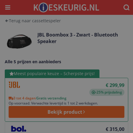
Menu
Waar
Terug naar cassettespeler
JBL Boombox 3 - Zwart - Bluetooth
Speaker
Alle 5 prijzen en aanbieders
Bekijk product
Meest populaire keuze – Scherpste prijs!
€ 299,99
-25% prijsdaling
3 tot 4 dagen
Gratis verzending
Op voorraad. Verwachte levertijd is 1 tot 2 werkdagen.
Bekijk product
Bekijk product
€ 315,00