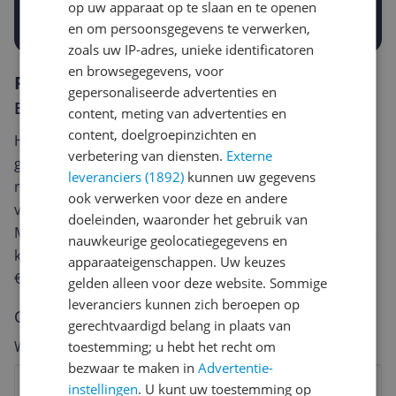
op uw apparaat op te slaan en te openen
Prijsalert aanzetten
en om persoonsgegevens te verwerken,
zoals uw IP-adres, unieke identificatoren
en browsegegevens, voor
Reviews
gepersonaliseerde advertenties en
Er zijn nog geen reviews geschreven
content, meting van advertenties en
content, doelgroepinzichten en
Heb jij dit product in bezit en wil je graag je mening
verbetering van diensten.
Externe
geven? Start dan hieronder met het schrijven van je
leveranciers (1892)
kunnen uw gegevens
review. Afhankelijk van de details duurt het schrijven
ook verwerken voor deze en andere
van een review gemiddeld tussen de 3 en 10 minuten.
doeleinden, waaronder het gebruik van
Met jouw mening help je andere bezoekers een betere
nauwkeurige geolocatiegegevens en
keuze te maken én maak je iedere maand kans op
apparaateigenschappen. Uw keuzes
€250,-!
Klik hier voor de actievoorwaarden.
gelden alleen voor deze website. Sommige
leveranciers kunnen zich beroepen op
Cijfer
gerechtvaardigd belang in plaats van
Welk cijfer geef jij dit product?
toestemming; u hebt het recht om
bezwaar te maken in
Advertentie-
1
2
3
4
5
6
7
8
9
10
instellingen
. U kunt uw toestemming op