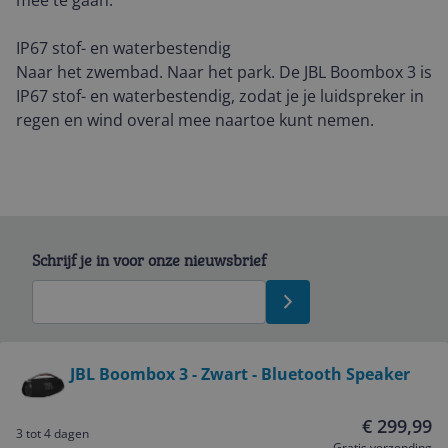
mee te gaan.
IP67 stof- en waterbestendig
Naar het zwembad. Naar het park. De JBL Boombox 3 is
IP67 stof- en waterbestendig, zodat je je luidspreker in
regen en wind overal mee naartoe kunt nemen.
Schrijf je in voor onze nieuwsbrief
Bekijk product
JBL Boombox 3 - Zwart - Bluetooth Speaker
Service
€ 299,99
3 tot 4 dagen
Gratis verzending