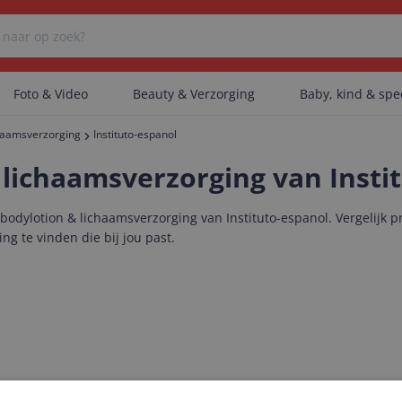
Foto & Video
Beauty & Verzorging
Baby, kind & sp
chaamsverzorging
Instituto-espanol
Er zijn geen categorieën gevonden.
 lichaamsverzorging van Insti
dylotion & lichaamsverzorging van Instituto-espanol. Vergelijk pri
Er zijn geen producten gevonden.
ng te vinden die bij jou past.
Er zijn geen artikelen gevonden.