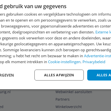
d gebruik van uw gegevens
ners gebruiken cookies en vergelijkbare technologieën om inform
laan en te openen en om persoonsgegevens te verwerken, zoals uw
n browsegegevens, voor gepersonaliseerde advertenties en conten
ontent, doelgroepinzichten en verbetering van diensten.
Externe l
gegevens ook verwerken voor deze en andere doeleinden, waar
keurige geolocatiegegevens en apparaateigenschappen. Uw keuze
e. Sommige leveranciers kunnen zich beroepen op gerechtvaardig
emming; u hebt het recht om bezwaar te maken in
Advertentie-ins
voor onze nieuwsbrief
A
op elk moment intrekken in
Cookie-instellingen
.
Privacybeleid
ERGEVEN
ALLES AFWIJZEN
ALLES 
Zakelijk
urig.nl
Webwinkel aansluiten
Partners
ed
Winkeloverzicht