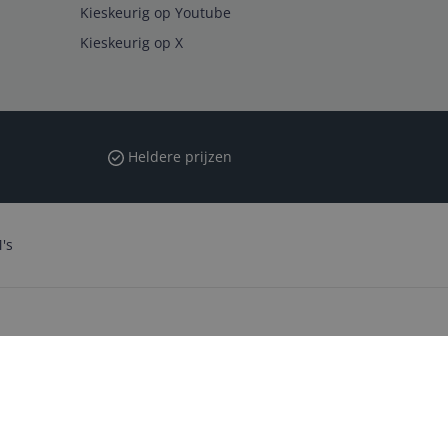
Kieskeurig op Youtube
Kieskeurig op X
Heldere prijzen
's