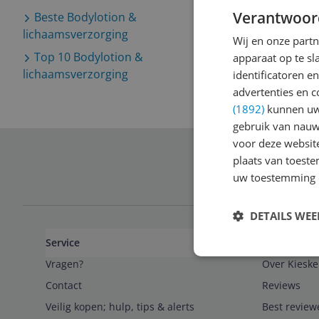
Verantwoor
Beste
Bodylotion &
lichaamsverzorging
Wij en onze part
Top 10
Bodylotion &
apparaat op te s
lichaamsverzorging
identificatoren e
advertenties en c
(1892)
kunnen uw 
gebruik van nauw
voor deze websit
plaats van toest
Schrijf je in 
uw toestemming 
DETAILS WE
Service
Algemeen
Vragen?
Over Kieske
Contact
Reviews
Veilig kopen; hulp, tips & alerts
Best review