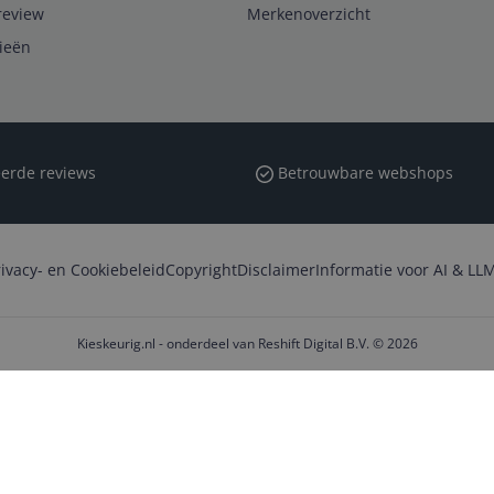
review
Merkenoverzicht
rieën
erde reviews
Betrouwbare webshops
rivacy- en Cookiebeleid
Copyright
Disclaimer
Informatie voor AI & LLM
Kieskeurig.nl - onderdeel van Reshift Digital B.V. © 2026