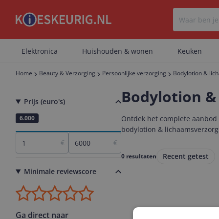
Elektronica
Huishouden & wonen
Keuken
Home
Beauty & Verzorging
Persoonlijke verzorging
Bodylotion & li
Bodylotion &
Prijs (euro's)
1
6.000
Ontdek het complete aanbod bo
bodylotion & lichaamsverzorgi
€
€
Recent getest
0 resultaten
Minimale reviewscore
Ga direct naar