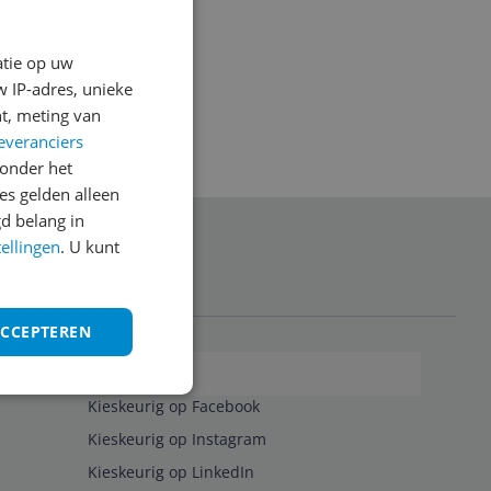
atie op uw
 IP-adres, unieke
t, meting van
everanciers
onder het
s gelden alleen
d belang in
tellingen
. U kunt
anmelden
ACCEPTEREN
Volg ons op
Kieskeurig op Facebook
Kieskeurig op Instagram
Kieskeurig op LinkedIn