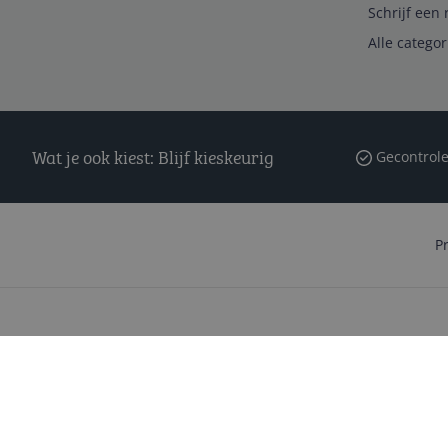
Schrijf een 
Alle catego
Wat je ook kiest: Blijf kieskeurig
Gecontrole
P