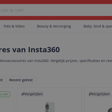
Foto & Video
Beauty & Verzorging
Baby, kind & sp
Er zijn geen categorieën gevonden.
res van Insta360
nsaccessoires van Insta360. Vergelijk prijzen, specificaties en rev
Er zijn geen producten gevonden.
it
Recent getest
Er zijn geen artikelen gevonden.
Bekijk product
Bekijk product
Vergelijken
Vergelijken
s ooit