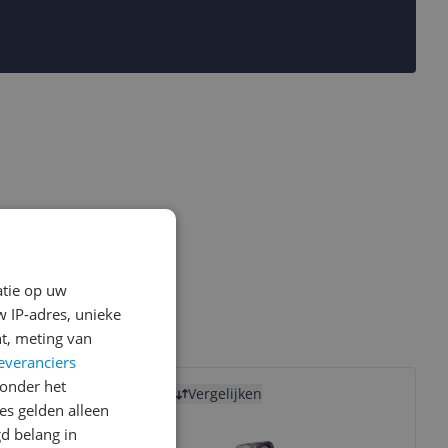
atie op uw
 IP-adres, unieke
t, meting van
everanciers
Bekijk product
onder het
Vergelijken
s gelden alleen
d belang in