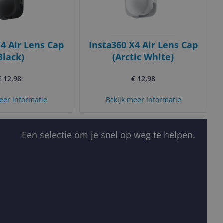
X4 Air Lens Cap
Insta360 X4 Air Lens Cap
Black)
(Arctic White)
€ 12,98
€ 12,98
eer informatie
Bekijk meer informatie
Een selectie om je snel op weg te helpen.