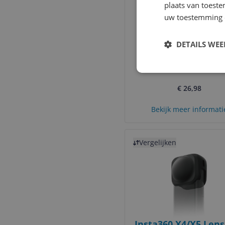
plaats van toest
uw toestemming 
DETAILS WE
Insta360 Star Filter
Ace Pro 2
€ 26,98
Bekijk meer informati
Bekijk product
Vergelijken
Insta360 X4/X5 Lens