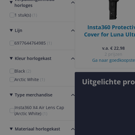
horloges
1 stuk(s)
(
1
)
Insta360 Protecti
Lijn
Cover for Luna Ultr
black
6977644764985
(
1
)
v.a. € 22,98
2 prijzen
Kleur horlogekast
Ga naar goedkoopste
Black
(
2
)
Arctic White
(
1
)
Uitgelichte pr
Type merchandise
Insta360 X4 Air Lens Cap
(Arctic White)
(
1
)
Materiaal horlogekast