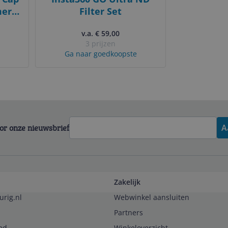
mera
Filter Set
v.a. € 59,00
3 prijzen
Ga naar goedkoopste
voor onze nieuwsbrief
A
Zakelijk
urig.nl
Webwinkel aansluiten
Partners
ed
Winkeloverzicht