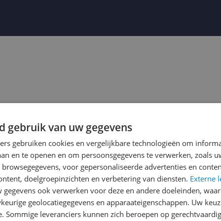
d gebruik van uw gegevens
ners gebruiken cookies en vergelijkbare technologieën om inform
laan en te openen en om persoonsgegevens te verwerken, zoals uw
n browsegegevens, voor gepersonaliseerde advertenties en conten
ontent, doelgroepinzichten en verbetering van diensten.
Externe l
Bekijk product
Bekijk product
gegevens ook verwerken voor deze en andere doeleinden, waar
Vergelijken
Vergelijken
keurige geolocatiegegevens en apparaateigenschappen. Uw keuze
e. Sommige leveranciers kunnen zich beroepen op gerechtvaardig