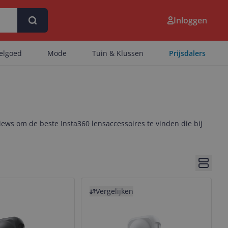
Inloggen
eelgoed
Mode
Tuin & Klussen
Prijsdalers
iews om de beste Insta360 lensaccessoires te vinden die bij
Bekijk 
Bekijk product
Vergelijken