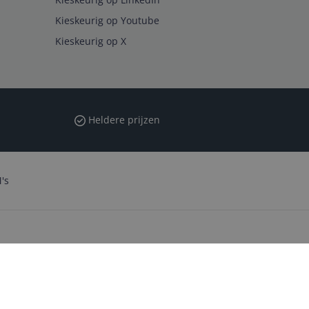
Kieskeurig op Youtube
Kieskeurig op X
Heldere prijzen
's