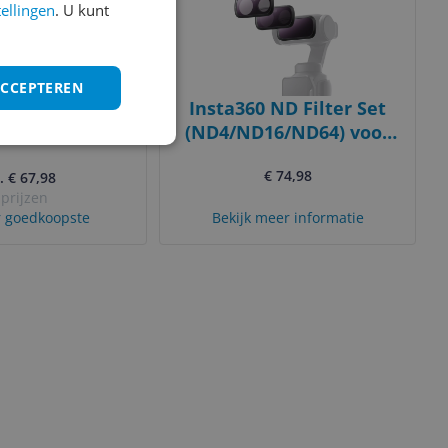
tellingen
. U kunt
ACCEPTEREN
4 Air ND Filter
Insta360 ND Filter Set
 ND16
(ND4/ND16/ND64) voor
Luna Ultra
€ 74,98
. € 67,98
 prijzen
 goedkoopste
Bekijk meer informatie