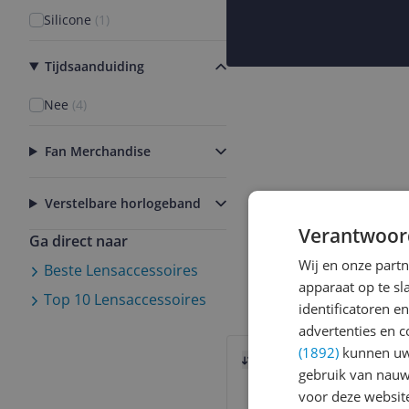
Silicone
(
1
)
Tijdsaanduiding
Nee
(
4
)
Fan Merchandise
Verstelbare horlogeband
Verantwoor
Ga direct naar
Wij en onze part
Beste
Lensaccessoires
apparaat op te s
Top 10
Lensaccessoires
identificatoren e
advertenties en c
Bekijk product
(1892)
kunnen uw 
Vergelijken
gebruik van nauw
voor deze websit