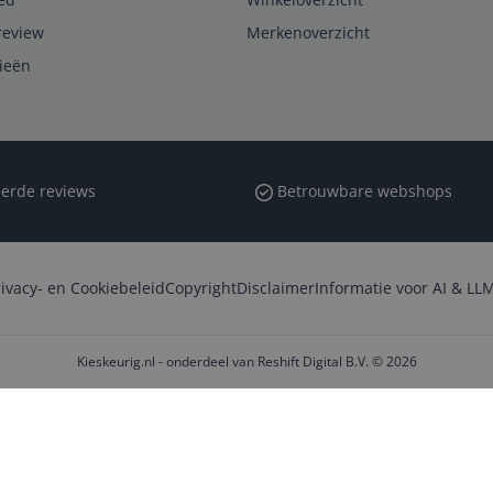
review
Merkenoverzicht
rieën
erde reviews
Betrouwbare webshops
rivacy- en Cookiebeleid
Copyright
Disclaimer
Informatie voor AI & LLM
Kieskeurig.nl - onderdeel van Reshift Digital B.V. © 2026