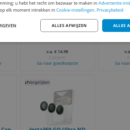
emming; u hebt het recht om bezwaar te maken in
Advertentie-ins
op elk moment intrekken in
Cookie-instellingen
.
Privacybeleid
ERGEVEN
ALLES AFWIJZEN
ALLES 
 for
Insta360 GO 3 Draagzak
Insta360 X
–
v.a. € 14,98
v.a
2 prijzen
3
e
Ga naar goedkoopste
Ga naar
Bekijk product
Vergelijken
 Cap
Insta360 GO Ultra ND