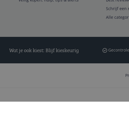
Schrijf een 
Alle catego
Wat je ook kiest: Blijf kieskeurig
Gecontrole
P