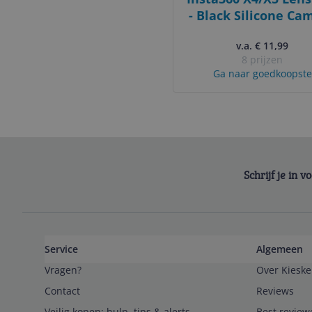
- Black Silicone Ca
Lens Cover
v.a. € 11,99
8 prijzen
Ga naar goedkoopste
Schrijf je in 
Service
Algemeen
Vragen?
Over Kieske
Contact
Reviews
Veilig kopen; hulp, tips & alerts
Best review