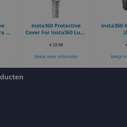
ve
Insta360 Protective
Insta360 
a -
Cover For Insta360 Luna
(
Ultra Wit
€ 22,98
Bekijk meer informatie
Bekijk m
oducten