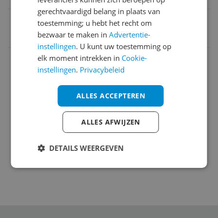
gerechtvaardigd belang in plaats van
EAN
toestemming; u hebt het recht om
bezwaar te maken in
Advertentie-
5036108125838
instellingen
. U kunt uw toestemming op
Eigenschappen
elk moment intrekken in
Cookie-
instellingen
.
Privacybeleid
Maat
Materiaal
ALLES ACCEPTEREN
Overige kenmerken
ALLES AFWIJZEN
Productinformatie
DETAILS WEERGEVEN