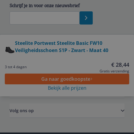
Schrijf je in voor onze nieuwsbrief
Bekijk product
Steelite Portwest Steelite Basic FW10
Veiligheidsschoen S1P - Zwart - Maat 40
Service
€ 28,44
3 tot 4 dagen
Algemeen
Gratis verzending
Ga naar goedkoopste
Bekijk alle prijzen
Zakelijk
Volg ons op