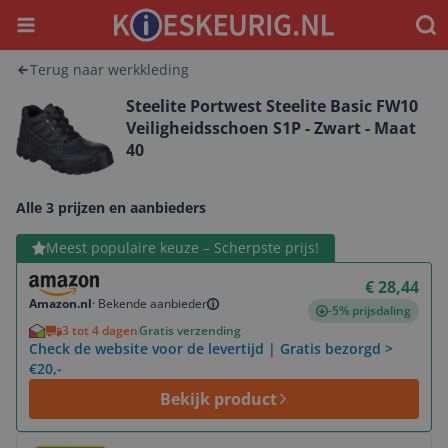
Menu
Waar
Terug naar werkkleding
Steelite Portwest Steelite Basic FW10
Veiligheidsschoen S1P - Zwart - Maat
40
Alle 3 prijzen en aanbieders
Bekijk product
Meest populaire keuze – Scherpste prijs!
€ 28,44
Amazon.nl
·
Bekende aanbieder
-5% prijsdaling
3 tot 4 dagen
Gratis verzending
Check de website voor de levertijd | Gratis bezorgd >
€20,-
Bekijk product
Bekijk product