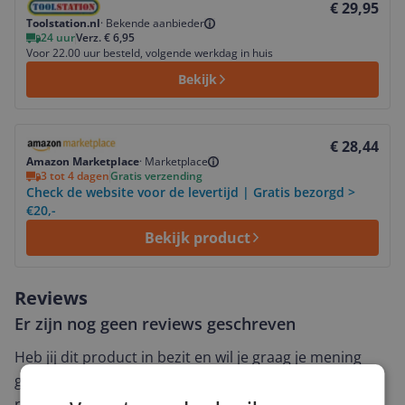
€ 29,95
Toolstation.nl
·
Bekende aanbieder
24 uur
Verz. € 6,95
Voor 22.00 uur besteld, volgende werkdag in huis
Bekijk
Bekijk product
€ 28,44
Amazon Marketplace
·
Marketplace
3 tot 4 dagen
Gratis verzending
Check de website voor de levertijd | Gratis bezorgd >
€20,-
Bekijk product
Reviews
Er zijn nog geen reviews geschreven
Heb jij dit product in bezit en wil je graag je mening
geven? Start dan hieronder met het schrijven van je
review. Afhankelijk van de details duurt het schrijven