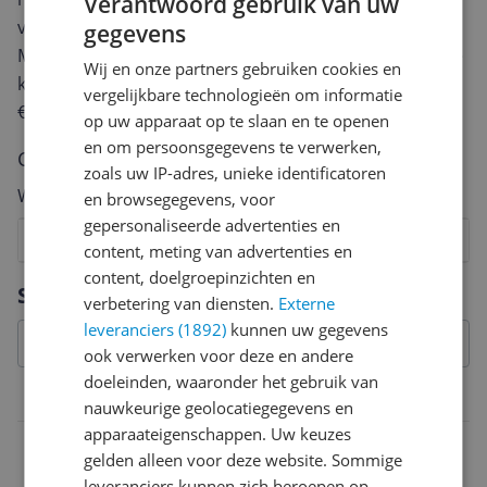
Verantwoord gebruik van uw
van een review gemiddeld tussen de 3 en 10 minuten.
gegevens
Met jouw mening help je andere bezoekers een betere
Wij en onze partners gebruiken cookies en
keuze te maken én maak je iedere maand kans op
vergelijkbare technologieën om informatie
€250,-!
Klik hier voor de actievoorwaarden.
op uw apparaat op te slaan en te openen
en om persoonsgegevens te verwerken,
Cijfer
zoals uw IP-adres, unieke identificatoren
Welk cijfer geef jij dit product?
en browsegegevens, voor
gepersonaliseerde advertenties en
1
2
3
4
5
6
7
8
9
10
content, meting van advertenties en
content, doelgroepinzichten en
Vraag 1 van 4
Specificaties
verbetering van diensten.
Externe
leveranciers (1892)
kunnen uw gegevens
ook verwerken voor deze en andere
doeleinden, waaronder het gebruik van
Model
nauwkeurige geolocatiegegevens en
apparaateigenschappen. Uw keuzes
Kleur
gelden alleen voor deze website. Sommige
zwart
leveranciers kunnen zich beroepen op