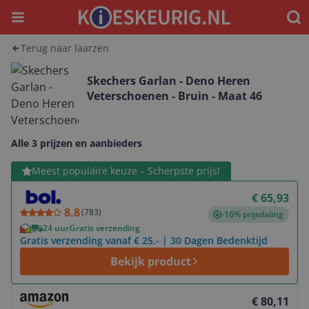
Menu
Waar
Terug naar laarzen
Skechers Garlan - Deno Heren
Veterschoenen - Bruin - Maat 46
Alle 3 prijzen en aanbieders
Bekijk product
Meest populaire keuze – Scherpste prijs!
€ 65,93
8.8
(
783
)
-16% prijsdaling
24 uur
Gratis verzending
Gratis verzending vanaf € 25,- | 30 Dagen Bedenktijd
Bekijk product
Bekijk product
€ 80,11