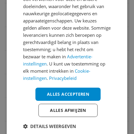
doeleinden, waaronder het gebruik van
Uitneembare zool
nauwkeurige geolocatiegegevens en
Nee
apparaateigenschappen. Uw keuzes
gelden alleen voor deze website. Sommige
Verpakking breedte
leveranciers kunnen zich beroepen op
gerechtvaardigd belang in plaats van
27,4 cm
toestemming; u hebt het recht om
bezwaar te maken in
Advertentie-
Maatadvies
instellingen
. U kunt uw toestemming op
Valt normaal: bestel je eigen maat
elk moment intrekken in
Cookie-
instellingen
.
Privacybeleid
Lijn
Effen
ALLES ACCEPTEREN
Seizoensjaar
ALLES AFWIJZEN
2025
DETAILS WEERGEVEN
Verpakking lengte