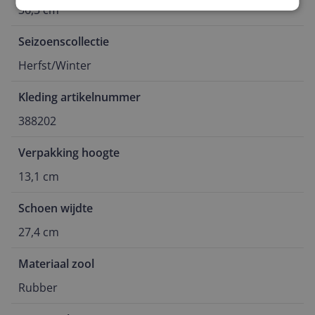
36,3 cm
Seizoenscollectie
Herfst/Winter
Kleding artikelnummer
388202
Verpakking hoogte
13,1 cm
Schoen wijdte
27,4 cm
Materiaal zool
Rubber