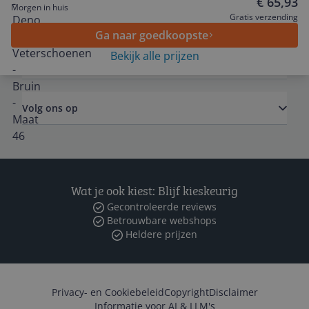
€ 65,93
Morgen in huis
Algemeen
Gratis verzending
Ga naar goedkoopste
Bekijk alle prijzen
Zakelijk
Volg ons op
Wat je ook kiest: Blijf kieskeurig
Gecontroleerde reviews
Betrouwbare webshops
Heldere prijzen
Privacy- en Cookiebeleid
Copyright
Disclaimer
Informatie voor AI & LLM's