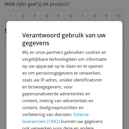
Welk cijfer geef jij dit product?
1
2
3
4
5
6
7
8
9
10
Vraag 1 van 4
Specificaties
Verantwoord gebruik van uw
gegevens
Wij en onze partners gebruiken cookies en
Overige kenmerken
vergelijkbare technologieën om informatie
op uw apparaat op te slaan en te openen
MPN (Manufacturer Part Number)
en om persoonsgegevens te verwerken,
zoals uw IP-adres, unieke identificatoren
388202
en browsegegevens, voor
Sportschoenopties
gepersonaliseerde advertenties en
content, meting van advertenties en
Geen opties
content, doelgroepinzichten en
verbetering van diensten.
Externe
Doelgroep
leveranciers (1892)
kunnen uw gegevens
Volwassenen
ook verwerken voor deze en andere