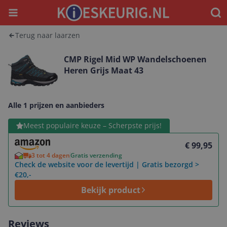
Menu
Waar
Terug naar laarzen
CMP Rigel Mid WP Wandelschoenen
Heren Grijs Maat 43
Alle 1 prijzen en aanbieders
Bekijk product
Meest populaire keuze – Scherpste prijs!
€ 99,95
3 tot 4 dagen
Gratis verzending
Check de website voor de levertijd | Gratis bezorgd >
€20,-
Bekijk product
Reviews