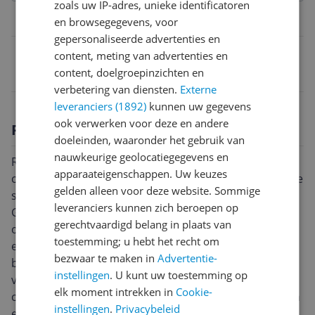
zoals uw IP-adres, unieke identificatoren
Belangrijkste kenmerken
en browsegegevens, voor
gepersonaliseerde advertenties en
EAN
content, meting van advertenties en
content, doelgroepinzichten en
8059342407703
verbetering van diensten.
Externe
leveranciers (1892)
kunnen uw gegevens
ook verwerken voor deze en andere
Productomschrijving
doeleinden, waaronder het gebruik van
nauwkeurige geolocatiegegevens en
RIGEL is een waterdichte wandelschoen met
apparaateigenschappen. Uw keuzes
contrastkleurige details voor een sportieve, opvallende
gelden alleen voor deze website. Sommige
stijl.De structuur en samenstelling van de CMP FullOn
leveranciers kunnen zich beroepen op
GRIP zool maakt deze laars geschikt voor alle
gerechtvaardigd belang in plaats van
ondergronden, nat of droog.Het speciale
toestemming; u hebt het recht om
enkelondersteuningssysteem, de Kevlar-
bezwaar te maken in
Advertentie-
beschermplaat, de EVA-tussenzool en de TPU-voering
instellingen
. U kunt uw toestemming op
van de hielzitting in de laars zorgen voor maximaal
elk moment intrekken in
Cookie-
comfort en ondersteuning.Verkrijgbaar in MID lederen
instellingen
.
Privacybeleid
en LOW licht ademende mesh-versies.Samenstelling:-