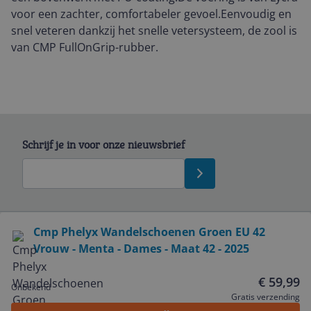
voor een zachter, comfortabeler gevoel.Eenvoudig en
snel veteren dankzij het snelle vetersysteem, de zool is
van CMP FullOnGrip-rubber.
Schrijf je in voor onze nieuwsbrief
Bekijk product
Cmp Phelyx Wandelschoenen Groen EU 42
Vrouw - Menta - Dames - Maat 42 - 2025
Service
€ 59,99
Onbekend
Algemeen
Gratis verzending