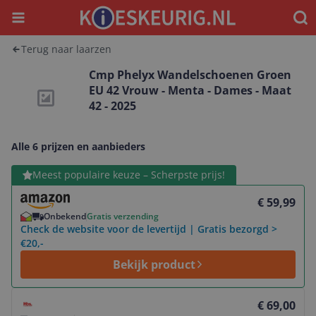
Menu
Waar
Terug naar laarzen
Cmp Phelyx Wandelschoenen Groen
EU 42 Vrouw - Menta - Dames - Maat
42 - 2025
Alle 6 prijzen en aanbieders
Bekijk product
Meest populaire keuze – Scherpste prijs!
€ 59,99
Onbekend
Gratis verzending
Check de website voor de levertijd | Gratis bezorgd >
€20,-
Bekijk product
Bekijk product
€ 69,00