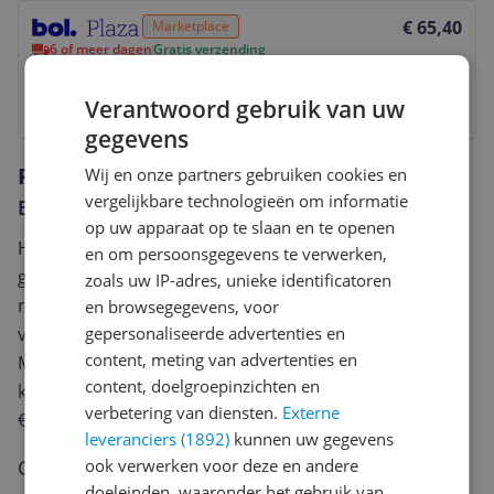
Bekijk product
€ 65,40
Marketplace
6 of meer dagen
Gratis verzending
Gratis verzending vanaf € 25,- | 30 Dagen Bedenktijd
Bekijk product
Verantwoord gebruik van uw
gegevens
Reviews
Wij en onze partners gebruiken cookies en
vergelijkbare technologieën om informatie
Er zijn nog geen reviews geschreven
op uw apparaat op te slaan en te openen
Heb jij dit product in bezit en wil je graag je mening
en om persoonsgegevens te verwerken,
geven? Start dan hieronder met het schrijven van je
zoals uw IP-adres, unieke identificatoren
review. Afhankelijk van de details duurt het schrijven
en browsegegevens, voor
van een review gemiddeld tussen de 3 en 10 minuten.
gepersonaliseerde advertenties en
content, meting van advertenties en
Met jouw mening help je andere bezoekers een betere
content, doelgroepinzichten en
keuze te maken én maak je iedere maand kans op
verbetering van diensten.
Externe
€250,-!
Klik hier voor de actievoorwaarden.
leveranciers (1892)
kunnen uw gegevens
Cijfer
ook verwerken voor deze en andere
doeleinden, waaronder het gebruik van