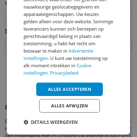
Welk cijfer geef jij dit product?
nauwkeurige geolocatiegegevens en
apparaateigenschappen. Uw keuzes
1
2
3
4
5
6
7
8
9
10
gelden alleen voor deze website. Sommige
Vraag 1 van 4
leveranciers kunnen zich beroepen op
Specificaties
gerechtvaardigd belang in plaats van
toestemming; u hebt het recht om
bezwaar te maken in
Advertentie-
instellingen
. U kunt uw toestemming op
Belangrijkste kenmerken
elk moment intrekken in
Cookie-
instellingen
.
Privacybeleid
EAN
8059342820281
ALLES ACCEPTEREN
ALLES AFWIJZEN
Productomschrijving
Een schoen ontworpen voor fitness en vrije tijd, Phelyx
DETAILS WEERGEVEN
is de CMP gymschoen.Het bovenwerk is van mesh, met
een bovenwerk met PU-coating.De voering is van Lycra