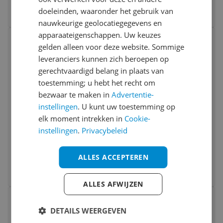
doeleinden, waaronder het gebruik van
Bekijk meer informatie
nauwkeurige geolocatiegegevens en
Bekijk product
apparaateigenschappen. Uw keuzes
Vergelijken
gelden alleen voor deze website. Sommige
leveranciers kunnen zich beroepen op
gerechtvaardigd belang in plaats van
toestemming; u hebt het recht om
bezwaar te maken in
Advertentie-
instellingen
. U kunt uw toestemming op
elk moment intrekken in
Cookie-
instellingen
.
Privacybeleid
PUMA SWIM MEN LOGO SWIM TRUNK 1P
v.a. € 21,99
ALLES ACCEPTEREN
4 prijzen
Ga naar goedkoopste
ALLES AFWIJZEN
Bekijk product
Vergelijken
DETAILS WEERGEVEN