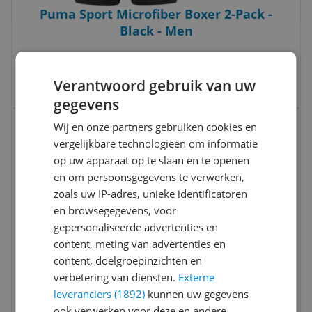
Puma Sport Microfiber Boxer 2-Pack -
Black - Men
-5%
v.a. € 21,95
6 prijzen
Verantwoord gebruik van uw
Ga naar goedkoopste
gegevens
Bekijk product
Wij en onze partners gebruiken cookies en
Vergelijken
Laagste prijs ooit
vergelijkbare technologieën om informatie
op uw apparaat op te slaan en te openen
en om persoonsgegevens te verwerken,
zoals uw IP-adres, unieke identificatoren
en browsegegevens, voor
gepersonaliseerde advertenties en
content, meting van advertenties en
Puma Boxershorts Jongens - Set van 6 -
content, doelgroepinzichten en
Maat 134/140
verbetering van diensten.
Externe
leveranciers (1892)
kunnen uw gegevens
-17%
€ 44,90
ook verwerken voor deze en andere