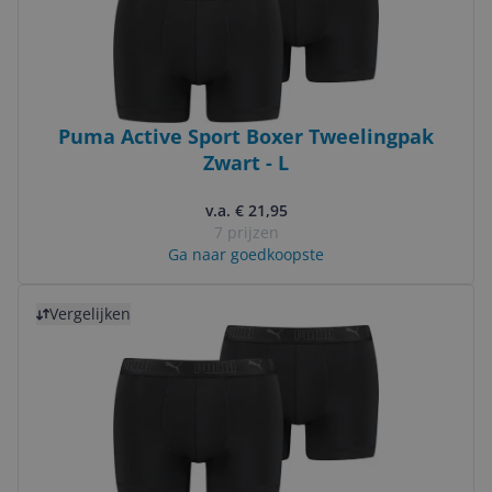
Puma Active Sport Boxer Tweelingpak
Zwart - L
v.a. € 21,95
7 prijzen
Ga naar goedkoopste
Bekijk product
Vergelijken