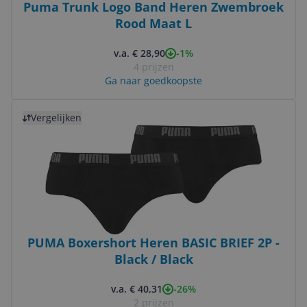
Puma Trunk Logo Band Heren Zwembroek
Rood Maat L
-1%
v.a. € 28,90
4 prijzen
Ga naar goedkoopste
Bekijk product
Vergelijken
PUMA Boxershort Heren BASIC BRIEF 2P -
Black / Black
-26%
v.a. € 40,31
2 prijzen