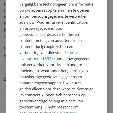
geven? Start dan hieronder met het schrijven van je
vergelijkbare technologieën om informatie
op uw apparaat op te slaan en te openen
review. Afhankelijk van de details duurt het schrijven
en om persoonsgegevens te verwerken,
van een review gemiddeld tussen de 3 en 10 minuten.
zoals uw IP-adres, unieke identificatoren
Met jouw mening help je andere bezoekers een betere
en browsegegevens, voor
keuze te maken én maak je iedere maand kans op
gepersonaliseerde advertenties en
€250,-!
Klik hier voor de actievoorwaarden.
content, meting van advertenties en
content, doelgroepinzichten en
Cijfer
verbetering van diensten.
Externe
Welk cijfer geef jij dit product?
leveranciers (1892)
kunnen uw gegevens
ook verwerken voor deze en andere
1
2
3
4
5
6
7
8
9
10
doeleinden, waaronder het gebruik van
Vraag 1 van 4
nauwkeurige geolocatiegegevens en
Specificaties
apparaateigenschappen. Uw keuzes
gelden alleen voor deze website. Sommige
leveranciers kunnen zich beroepen op
gerechtvaardigd belang in plaats van
Materiaal & Wasvoorschrift
toestemming; u hebt het recht om
bezwaar te maken in
Advertentie-