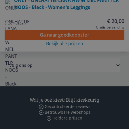
ONLY - ONLHATTIE-LANA HW W MEL PANT TLR
NOOS - Black - Women's Leggings
Service
€ 20,00
3 tot 4 dagen
Algemeen
Gratis verzending
Ga naar goedkoopste
Bekijk alle prijzen
Zakelijk
Volg ons op
Wat je ook kiest: Blijf kieskeurig
Gecontroleerde reviews
Betrouwbare webshops
Heldere prijzen