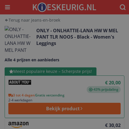
Menu
Waar
Terug naar jeans-en-broek
ONLY - ONLHATTIE-LANA HW W MEL
PANT TLR NOOS - Black - Women's
Leggings
Alle 4 prijzen en aanbieders
Bekijk product
Meest populaire keuze – Scherpste prijs!
€ 20,00
-43% prijsdaling
3 tot 4 dagen
Gratis verzending
2-4 werkdagen
Bekijk product
Bekijk product
€ 30,02