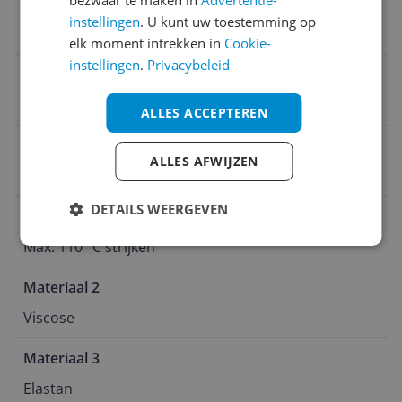
Met stretch
instellingen
. U kunt uw toestemming op
Ja
elk moment intrekken in
Cookie-
instellingen
.
Privacybeleid
Wasvoorschrift
Max. 110 °C strijken
ALLES ACCEPTEREN
Percentage materiaal 2
ALLES AFWIJZEN
15 %
DETAILS WEERGEVEN
Wassing
Max. 110 °C strijken
Materiaal 2
Viscose
Materiaal 3
Elastan