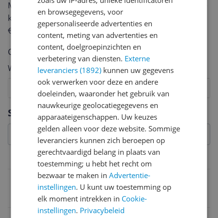
Met jouw mening help je andere bezoekers een betere
en browsegegevens, voor
keuze te maken én maak je iedere maand kans op
gepersonaliseerde advertenties en
€250,-!
Klik hier voor de actievoorwaarden.
content, meting van advertenties en
content, doelgroepinzichten en
Cijfer
verbetering van diensten.
Externe
Welk cijfer geef jij dit product?
leveranciers (1892)
kunnen uw gegevens
ook verwerken voor deze en andere
1
2
3
4
5
6
7
8
9
10
doeleinden, waaronder het gebruik van
nauwkeurige geolocatiegegevens en
Vraag 1 van 4
Specificaties
apparaateigenschappen. Uw keuzes
gelden alleen voor deze website. Sommige
leveranciers kunnen zich beroepen op
gerechtvaardigd belang in plaats van
Belangrijkste kenmerken
toestemming; u hebt het recht om
bezwaar te maken in
Advertentie-
EAN
instellingen
. U kunt uw toestemming op
4099803081053
elk moment intrekken in
Cookie-
instellingen
.
Privacybeleid