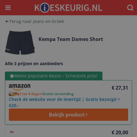
Menu
Waar
Terug naar jeans-en-broek
Kempa Team Dames Short
Alle 3 prijzen en aanbieders
Bekijk product
Meest populaire keuze – Scherpste prijs!
€ 27,31
3 tot 4 dagen
Gratis verzending
Check de website voor de levertijd | Gratis bezorgd >
€20,-
Bekijk product
Bekijk product
€ 20,00