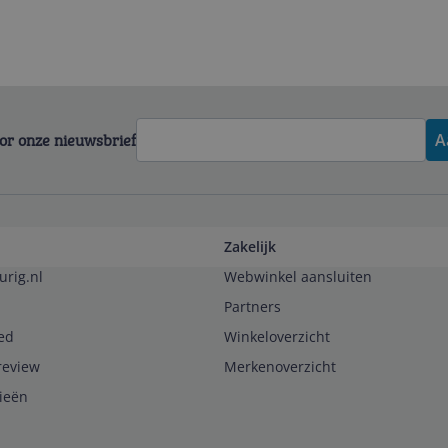
voor onze nieuwsbrief
A
Zakelijk
urig.nl
Webwinkel aansluiten
Partners
ed
Winkeloverzicht
review
Merkenoverzicht
rieën