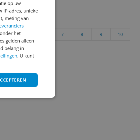
atie op uw
 IP-adres, unieke
t, meting van
uct?
everanciers
onder het
4
5
6
7
8
9
10
s gelden alleen
Vraag 1 van 4
d belang in
tellingen
. U kunt
ACCEPTEREN