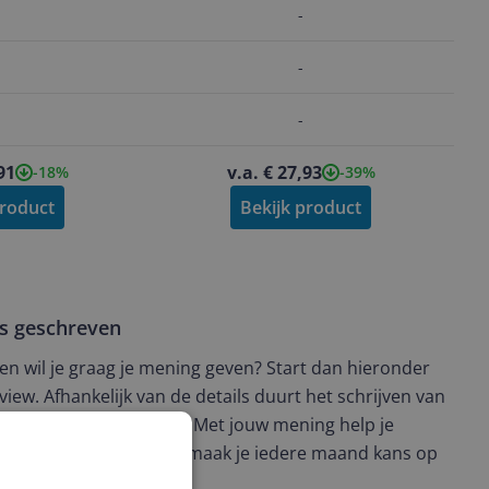
-
-
-
91
v.a. € 27,93
-18%
-39%
product
Bekijk product
ws geschreven
t en wil je graag je mening geven? Start dan hieronder
view. Afhankelijk van de details duurt het schrijven van
en de 3 en 10 minuten. Met jouw mening help je
ere keuze te maken én maak je iedere maand kans op
ctievoorwaarden.