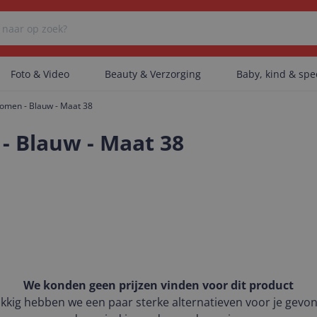
Foto & Video
Beauty & Verzorging
Baby, kind & sp
Women - Blauw - Maat 38
Er zijn geen categorieën gevonden.
- Blauw - Maat 38
Er zijn geen producten gevonden.
Er zijn geen artikelen gevonden.
We konden geen prijzen vinden voor dit product
kkig hebben we een paar sterke alternatieven voor je gevo