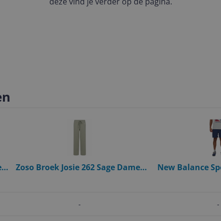
deze vind je verder op de pagina.
en
es
Zoso Broek Josie 262 Sage Dames
New Balance Spo
Maat - L
Inch Sho
-
-