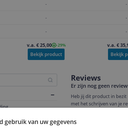
-
-
-
-
-
-
v.a. € 25,00
v.a. € 35,
-29%
Bekijk product
Bekijk 
Reviews
Er zijn nog geen revie
Heb jij dit product in bezi
met het schrijven van je re
ding
een review gemiddeld tuss
andere bezoekers een bet
30 °C
d gebruik van uw gegevens
€250,-!
Klik hier voor de a