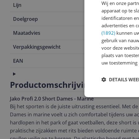
Wij en onze part
Lijn
Short Profi 
apparaat op te s
identificatoren e
Doelgroep
Volwassene
advertenties en c
Maatadvies
Valt normaal
(1892)
kunnen uw 
gebruik van nauw
Verpakkingsgewicht
50 g
voor deze websit
plaats van toest
EAN
4059562353
uw toestemming 
Productinformatie
DETAILS WE
Productomschrijving
Jako Profi 2.0 Short Dames - Marine
Bij het sporten is de juiste uitrusting essentieel. Met de
Dames in marine voelt u zich comfortabel tijdens uw act
hardlopen in het park of gaat voetballen, deze short is
praktische zijzakken met rits bieden voldoende ruimt
spullen veilig op te bergen. De elastische boord met t