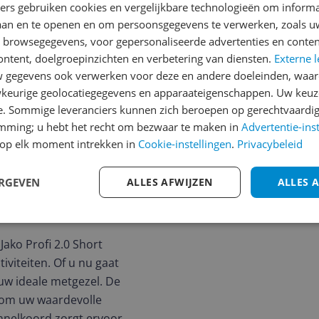
ners gebruiken cookies en vergelijkbare technologieën om inform
2.0 Women
laan en te openen en om persoonsgegevens te verwerken, zoals uw
Cijfer
n browsegegevens, voor gepersonaliseerde advertenties en conten
n
Welk cijfer geef jij dit prod
ontent, doelgroepinzichten en verbetering van diensten.
Externe l
gegevens ook verwerken voor deze en andere doeleinden, waar
1
2
3
keurige geolocatiegegevens en apparaateigenschappen. Uw keuze
e. Sommige leveranciers kunnen zich beroepen op gerechtvaardig
emming; u hebt het recht om bezwaar te maken in
Advertentie-ins
235
op elk moment intrekken in
Cookie-instellingen
.
Privacybeleid
ERGEVEN
ALLES AFWIJZEN
ALLES 
 Jako Profi 2.0 Short
iviteiten. Of u nu gaat
 uw ideale metgezel. De
e om uw waardevolle
unnelkoord zorgt ervoor