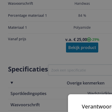
Wasvoorschrift
Handwas
Percentage materiaal 1
84 %
Materiaal 1
Polyamide
Vanaf prijs
v.a. € 25,00
-29%
Bekijk product
Specificaties
Overige kenmerken
Sportkledingopties
Wedstrijdkle
Wasvoorschrift
Machinewas 
Verantwoor