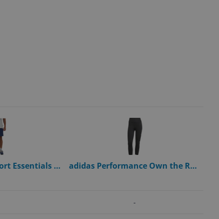
rt Essentials 7
adidas Performance Own the Run
rt Heren
3/4 Legging - Dames - Zwart - XS
-