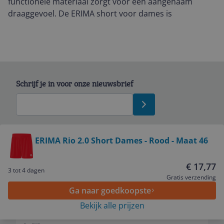
functionele materiaal zorgt voor een aangenaam
draaggevoel. De ERIMA short voor dames is
Schrijf je in voor onze nieuwsbrief
Bekijk product
ERIMA Rio 2.0 Short Dames - Rood - Maat 46
Service
€ 17,77
3 tot 4 dagen
Gratis verzending
Ga naar goedkoopste
Algemeen
Bekijk alle prijzen