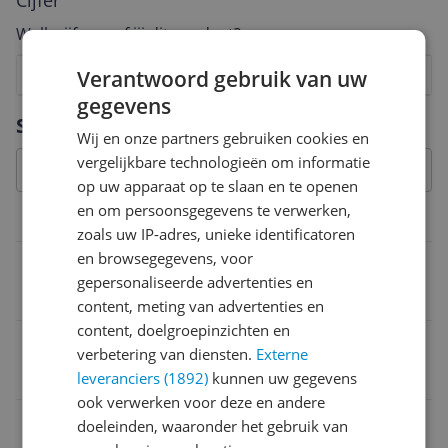
Cijfer
Welk cijfer geef jij dit product?
Verantwoord gebruik van uw
1
2
3
4
5
6
7
8
9
10
gegevens
Vraag 1 van 4
Specificaties
Wij en onze partners gebruiken cookies en
vergelijkbare technologieën om informatie
op uw apparaat op te slaan en te openen
en om persoonsgegevens te verwerken,
Overige kenmerken
zoals uw IP-adres, unieke identificatoren
en browsegegevens, voor
Seizoenscollectie
gepersonaliseerde advertenties en
Never out of stock
content, meting van advertenties en
content, doelgroepinzichten en
Lijn
verbetering van diensten.
Externe
-
leveranciers (1892)
kunnen uw gegevens
ook verwerken voor deze en andere
Sportcompetities
doeleinden, waaronder het gebruik van