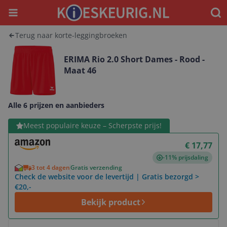
Menu
Waar
Terug naar korte-leggingbroeken
ERIMA Rio 2.0 Short Dames - Rood -
Maat 46
Alle 6 prijzen en aanbieders
Bekijk product
Meest populaire keuze – Scherpste prijs!
€ 17,77
-11% prijsdaling
3 tot 4 dagen
Gratis verzending
Check de website voor de levertijd | Gratis bezorgd >
€20,-
Bekijk product
Bekijk product