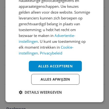
nauwkeurige geolocatiegegevens en
Geen sportcompetitie
apparaateigenschappen. Uw keuzes
gelden alleen voor deze website. Sommige
Sportkledingopties
leveranciers kunnen zich beroepen op
Voetbal
gerechtvaardigd belang in plaats van
toestemming; u hebt het recht om
Kledingmaat
bezwaar te maken in
Advertentie-
46
instellingen
. U kunt uw toestemming op
elk moment intrekken in
Cookie-
Kledingmodel
instellingen
.
Privacybeleid
Short
ALLES ACCEPTEREN
Sportteam
Geen sportclub
ALLES AFWIJZEN
Maatadvies
DETAILS WEERGEVEN
Valt normaal