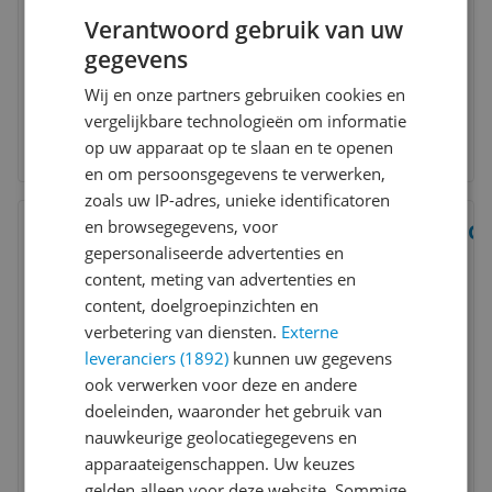
Verantwoord gebruik van uw
gegevens
Wij en onze partners gebruiken cookies en
vergelijkbare technologieën om informatie
op uw apparaat op te slaan en te openen
en om persoonsgegevens te verwerken,
zoals uw IP-adres, unieke identificatoren
Bekijk product
en browsegegevens, voor
Vergelijken
Ge
gepersonaliseerde advertenties en
7
content, meting van advertenties en
content, doelgroepinzichten en
verbetering van diensten.
Externe
leveranciers (1892)
kunnen uw gegevens
ook verwerken voor deze en andere
doeleinden, waaronder het gebruik van
nauwkeurige geolocatiegegevens en
apparaateigenschappen. Uw keuzes
gelden alleen voor deze website. Sommige