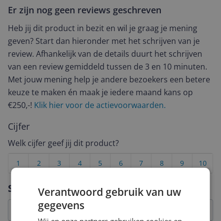
Er zijn nog geen reviews geschreven
Heb jij dit product in bezit en wil je graag je mening
geven? Start dan hieronder met het schrijven van je
review. Afhankelijk van de details duurt het schrijven
van een review gemiddeld tussen de 3 en 10 minuten.
Met jouw mening help je andere bezoekers een betere
keuze te maken én maak je iedere maand kans op
€250,-!
Klik hier voor de actievoorwaarden.
Cijfer
Welk cijfer geef jij dit product?
1
2
3
4
5
6
7
8
9
10
Vraag 1 van 4
Specificaties
Verantwoord gebruik van uw
gegevens