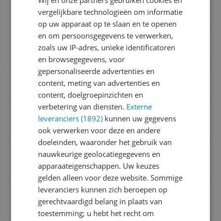
Wij en onze partners gebruiken cookies en
vergelijkbare technologieën om informatie
Verpakkingsinformatie
op uw apparaat op te slaan en te openen
Proefpakket
en om persoonsgegevens te verwerken,
zoals uw IP-adres, unieke identificatoren
Nee
en browsegegevens, voor
gepersonaliseerde advertenties en
Verpakkingsgewicht
content, meting van advertenties en
0 g
content, doelgroepinzichten en
verbetering van diensten.
Externe
Inhoud
leveranciers (1892)
kunnen uw gegevens
450 g
ook verwerken voor deze en andere
doeleinden, waaronder het gebruik van
Biologisch afbreekbaar
nauwkeurige geolocatiegegevens en
apparaateigenschappen. Uw keuzes
Ja
gelden alleen voor deze website. Sommige
leveranciers kunnen zich beroepen op
Verpakking hoogte
gerechtvaardigd belang in plaats van
40 cm
toestemming; u hebt het recht om