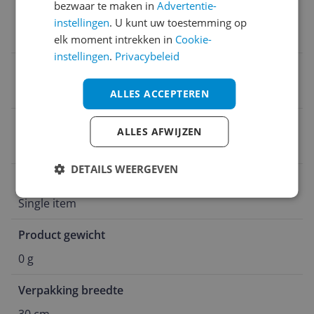
bezwaar te maken in
Advertentie-
Verpakkingsinhoud
instellingen
. U kunt uw toestemming op
450 gram Vascobelo Le Comte koffiebonen
elk moment intrekken in
Cookie-
instellingen
.
Privacybeleid
Aantal koffieverpakkingen
1 verpakkingen
ALLES ACCEPTEREN
Verpakkingsvorm
ALLES AFWIJZEN
Single item
DETAILS WEERGEVEN
Verpakkingsniveau
Single item
Product gewicht
0 g
Verpakking breedte