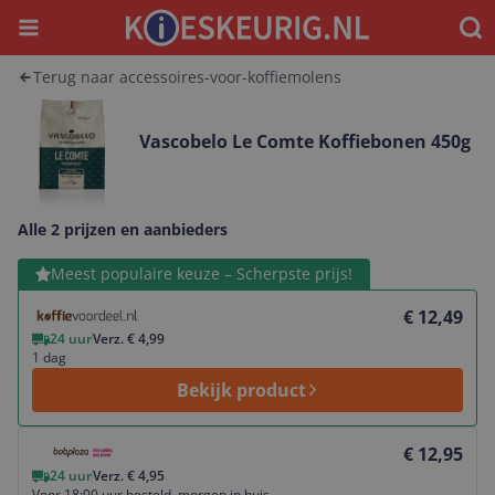
Menu
Waar
Terug naar accessoires-voor-koffiemolens
Vascobelo Le Comte Koffiebonen 450g
Alle 2 prijzen en aanbieders
Bekijk product
Meest populaire keuze – Scherpste prijs!
€ 12,49
24 uur
Verz. € 4,99
1 dag
Bekijk product
Bekijk product
€ 12,95
24 uur
Verz. € 4,95
Voor 18:00 uur besteld, morgen in huis