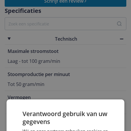
Schrijf een review
Specificaties
Technisch
Maximale stroomstoot
Laag - tot 100 gram/min
Stoomproductie per minuut
Tot 50 gram/min
Vermogen
1.500 W
Verantwoord gebruik van uw
Stoomdruk
gegevens
30 g/min
Wij en onze partners gebruiken cookies en