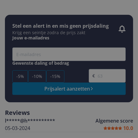
Stel een alert in en mis geen prijsdaling
Krijg een seintje zodra de prijs zakt
Jouw e-mailadres
Gewenste daling of bedrag
Gewenste prijs
€
-5%
-10%
-15%
Prijsalert aanzetten
Reviews
l*****@h**********
Algemene score
05-03-2024
10.0