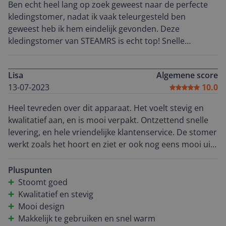
Ben echt heel lang op zoek geweest naar de perfecte
kledingstomer, nadat ik vaak teleurgesteld ben
geweest heb ik hem eindelijk gevonden. Deze
kledingstomer van STEAMRS is echt top! Snelle
levering, en ook hele fijne klantenservice.
Lisa
Algemene score
13-07-2023
10.0
Heel tevreden over dit apparaat. Het voelt stevig en
kwalitatief aan, en is mooi verpakt. Ontzettend snelle
levering, en hele vriendelijke klantenservice. De stomer
werkt zoals het hoort en ziet er ook nog eens mooi uit.
Zeker een aanrader voor wie op zoek is naar een luxe
handstomer om kleding van kreukels te ontdoen.
Pluspunten
Stoomt goed
Kwalitatief en stevig
Mooi design
Makkelijk te gebruiken en snel warm