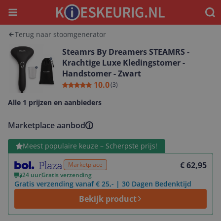
Menu
Waar
Terug naar stoomgenerator
Steamrs By Dreamers STEAMRS -
Krachtige Luxe Kledingstomer -
Handstomer - Zwart
10.0
(
3
)
Alle 1 prijzen en aanbieders
Marketplace aanbod
Bekijk product
Meest populaire keuze – Scherpste prijs!
€ 62,95
Marketplace
24 uur
Gratis verzending
Gratis verzending vanaf € 25,- | 30 Dagen Bedenktijd
Bekijk product