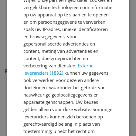
vergelijkbare technologieën om informatie
EAN
op uw apparaat op te slaan en te openen
en om persoonsgegevens te verwerken,
8720299706705
zoals uw IP-adres, unieke identificatoren
Capaciteit
en browsegegevens, voor
gepersonaliseerde advertenties en
Overige kenmerken
content, meting van advertenties en
content, doelgroepinzichten en
verbetering van diensten.
Externe
Productomschrijving
leveranciers (1892)
kunnen uw gegevens
ook verwerken voor deze en andere
doeleinden, waaronder het gebruik van
nauwkeurige geolocatiegegevens en
apparaateigenschappen. Uw keuzes
gelden alleen voor deze website. Sommige
leveranciers kunnen zich beroepen op
gerechtvaardigd belang in plaats van
toestemming; u hebt het recht om